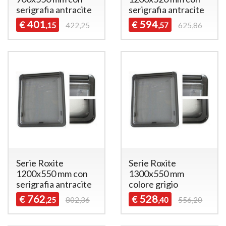
serigrafia antracite
serigrafia antracite
401
594
€
€
,15
422,25
,57
625,86
Serie Roxite
Serie Roxite
1200x550 mm con
1300x550 mm
serigrafia antracite
colore grigio
762
528
€
€
,25
802,36
,40
556,20