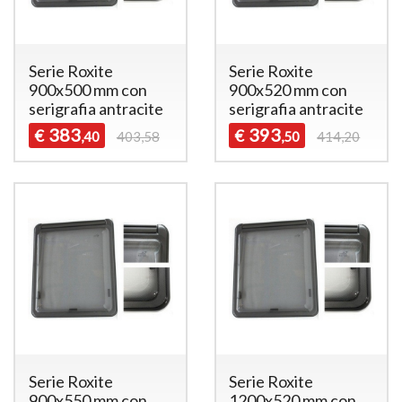
Serie Roxite
Serie Roxite
900x500 mm con
900x520 mm con
serigrafia antracite
serigrafia antracite
383
393
€
€
,40
403,58
,50
414,20
Serie Roxite
Serie Roxite
900x550 mm con
1200x520 mm con