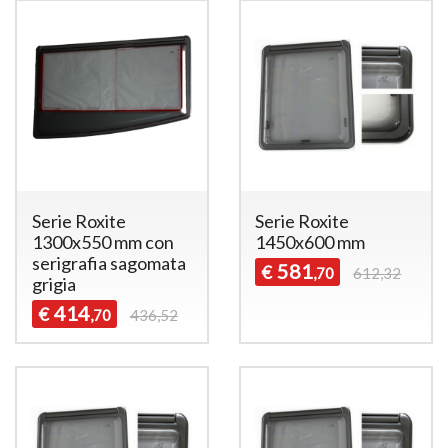
Serie Roxite
Serie Roxite
1300x550 mm con
1450x600 mm
serigrafia sagomata
581
€
,70
612,32
grigia
414
€
,70
436,52