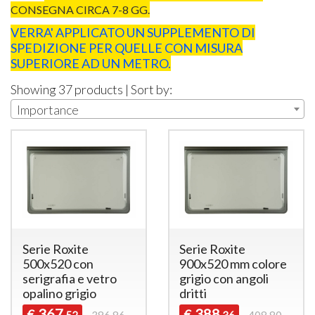
CONSEGNA CIRCA 7-8 GG.
VERRA' APPLICATO UN SUPPLEMENTO DI
SPEDIZIONE PER QUELLE CON MISURA
SUPERIORE AD UN METRO.
Showing 37 products | Sort by:
Importance
Serie Roxite
Serie Roxite
500x520 con
900x520 mm colore
serigrafia e vetro
grigio con angoli
opalino grigio
dritti
367
388
€
€