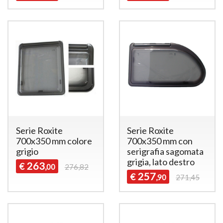
Serie Roxite
Serie Roxite
700x350 mm colore
700x350 mm con
grigio
serigrafia sagomata
grigia, lato destro
263
€
,00
276,82
257
€
,90
271,45