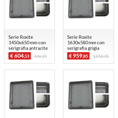
Serie Roxite
Serie Roxite
1450x650 mm con
1630x580 mm con
serigrafia antracite
serigrafia grigia
604
959
€
€
,53
636,35
,85
1.010,35