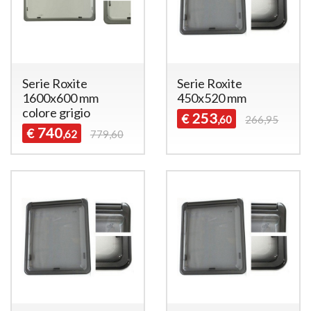
Serie Roxite
Serie Roxite
1600x600 mm
450x520 mm
colore grigio
253
€
,60
266,95
740
€
,62
779,60