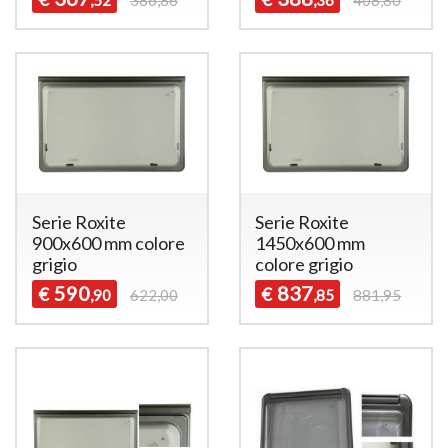
,52
386,86
,36
408,80
Serie Roxite
Serie Roxite
900x600 mm colore
1450x600 mm
grigio
colore grigio
590
837
€
€
,90
622,00
,85
881,95