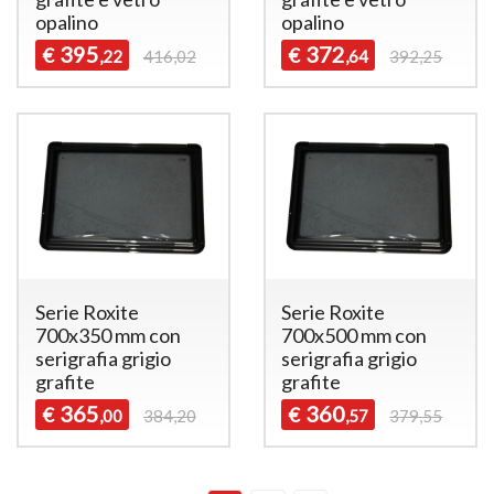
opalino
opalino
395
372
€
€
,22
416,02
,64
392,25
Serie Roxite
Serie Roxite
700x350 mm con
700x500 mm con
serigrafia grigio
serigrafia grigio
grafite
grafite
365
360
€
€
,00
384,20
,57
379,55