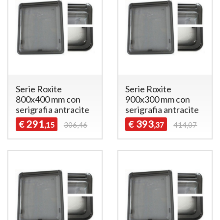
Serie Roxite
Serie Roxite
800x400 mm con
900x300 mm con
serigrafia antracite
serigrafia antracite
291
393
€
€
,15
306,46
,37
414,07