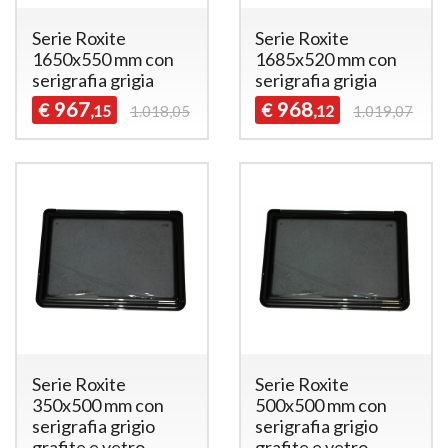
Serie Roxite
Serie Roxite
1650x550 mm con
1685x520 mm con
serigrafia grigia
serigrafia grigia
967
968
€
€
,15
1.018,05
,12
1.019,07
Serie Roxite
Serie Roxite
350x500 mm con
500x500 mm con
serigrafia grigio
serigrafia grigio
grafite e vetro
grafite e vetro