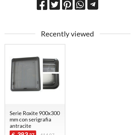
Recently viewed
Serie Roxite 900x300
mm con serigrafia
antracite
393
€
,37
414,07