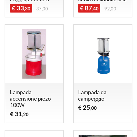
33
87
€
€
,30
37,00
,40
92,00
Lampada
Lampada da
accensione piezo
campeggio
100W
25
€
,00
31
€
,20