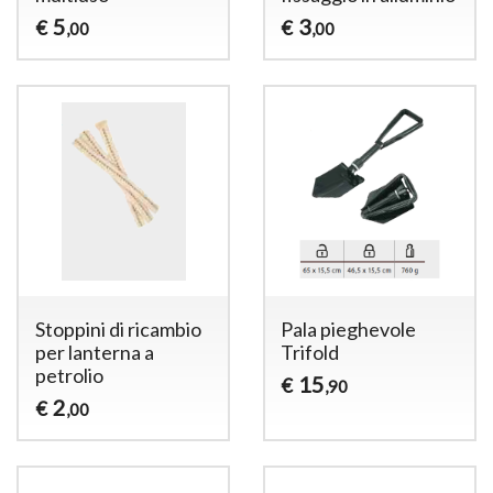
5
3
€
€
,00
,00
Stoppini di ricambio
Pala pieghevole
per lanterna a
Trifold
petrolio
15
€
,90
2
€
,00