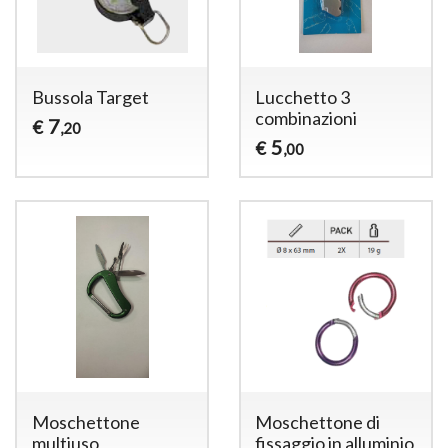
Bussola Target
Lucchetto 3
combinazioni
7
€
,20
5
€
,00
Moschettone
Moschettone di
multiuso
fissaggio in alluminio