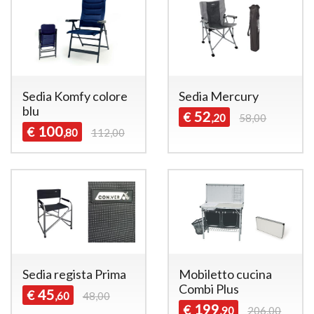
Sedia Komfy colore
Sedia Mercury
blu
52
€
,20
58,00
100
€
,80
112,00
Sedia regista Prima
Mobiletto cucina
Combi Plus
45
€
,60
48,00
199
€
,90
206,00