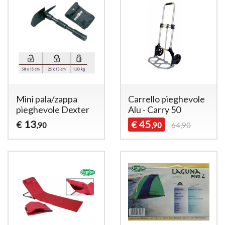
Mini pala/zappa
Carrello pieghevole
pieghevole Dexter
Alu - Carry 50
13
45
€
€
,90
,90
64,90