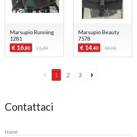
Marsupio Running
Marsupio Beauty
1281
7578
16
14
€
€
,80
21,00
,40
18,00
1
2
3
Contattaci
Name