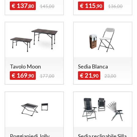
137
115
€
€
,80
145,00
,90
136,00
Tavolo Moon
Sedia Blanca
169
21
€
€
,90
177,00
,90
23,00
Poggiapiedi Jolly
Sedia reclinabile Silla