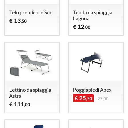
Telo prendisole Sun
Tenda da spiaggia
Laguna
13
€
,50
12
€
,00
Lettino da spiaggia
Poggiapiedi Apex
Astra
25
€
,70
27,00
111
€
,00