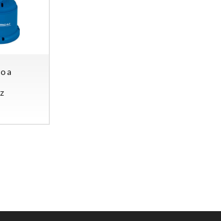
o a
z