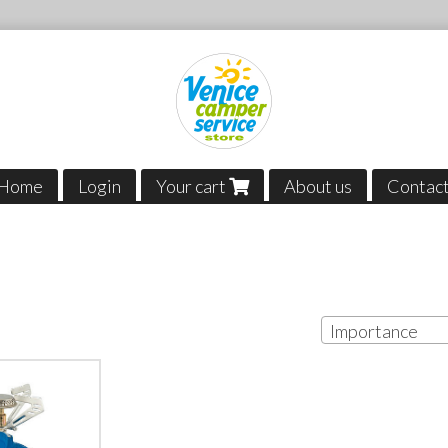
Home
Login
Your cart
About us
Contac
Importance