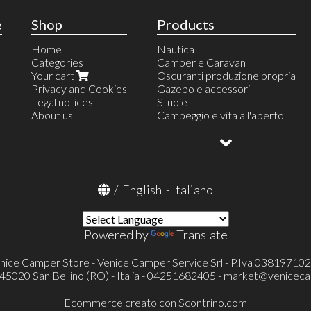
e
Shop
Products
Home
Nautica
Categories
Camper e Caravan
Your cart
Oscuranti produzione propria
Privacy and Cookies
Gazebo e accessori
Legal notices
Stuoie
About us
Campeggio e vita all'aperto
Allestimento veicoli
OUTLET
/
English
-
Italiano
Powered by
Translate
nice Camper Store - Venice Camper Service Srl - P.Iva 03819710
- 45020 San Bellino (RO) - Italia - 04251682405 -
market@veniceca
Ecommerce creato con
Scontrino.com