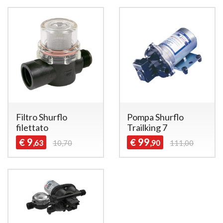
Filtro Shurflo
Pompa Shurflo
filettato
Trailking 7
9
99
€
€
,63
10,70
,90
111,00