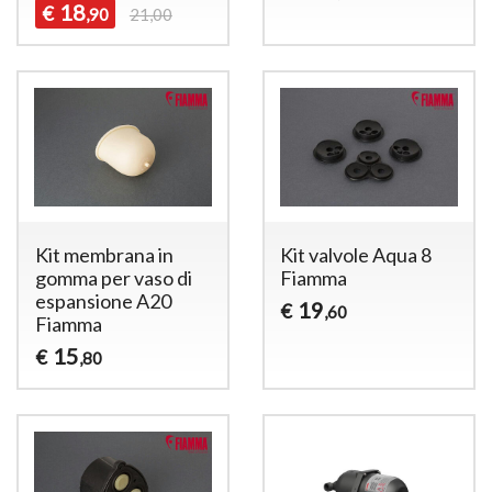
18
€
,90
21,00
Kit membrana in
Kit valvole Aqua 8
gomma per vaso di
Fiamma
espansione A20
19
€
,60
Fiamma
15
€
,80