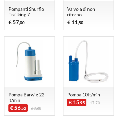
Pompanti Shurflo
Valvola di non
Trailking 7
ritorno
57
11
€
€
,00
,50
Pompa Barwig 22
Pompa 10 lt/min
lt/min
15
€
,95
17,70
56
€
,52
62,80