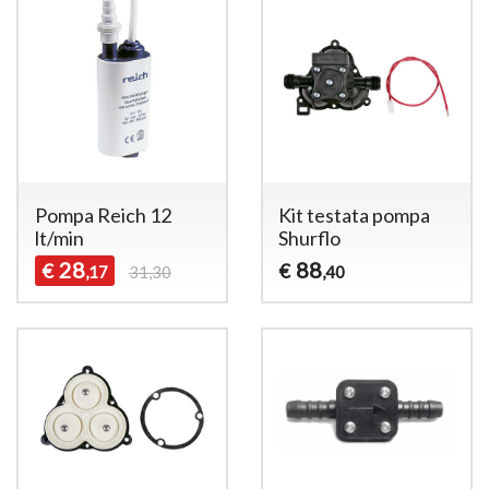
Pompa Reich 12
Kit testata pompa
lt/min
Shurflo
28
88
€
€
,17
31,30
,40