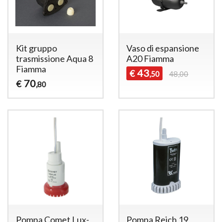
Kit gruppo
Vaso di espansione
trasmissione Aqua 8
A20 Fiamma
Fiamma
43
€
,50
48,00
70
€
,80
Pompa Comet Lux-
Pompa Reich 19