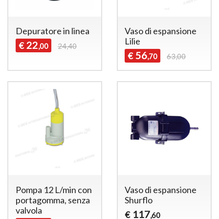
Depuratore in linea
Vaso di espansione
Lilie
22
€
,00
24,40
56
€
,70
63,00
Pompa 12 L/min con
Vaso di espansione
portagomma, senza
Shurflo
valvola
117
€
,60