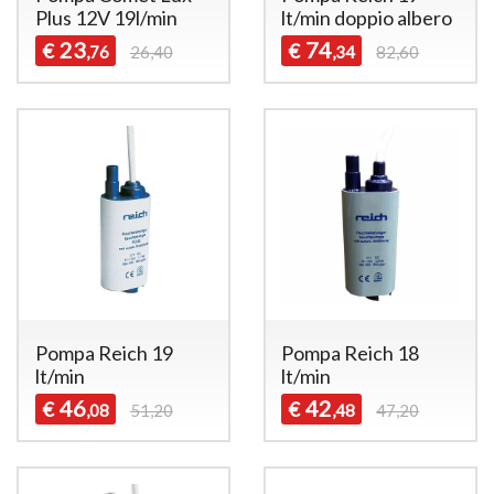
Plus 12V 19l/min
lt/min doppio albero
23
74
€
€
,76
26,40
,34
82,60
Pompa Reich 19
Pompa Reich 18
lt/min
lt/min
46
42
€
€
,08
51,20
,48
47,20