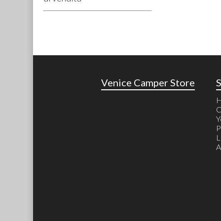
Venice Camper Store
C
Y
P
L
A