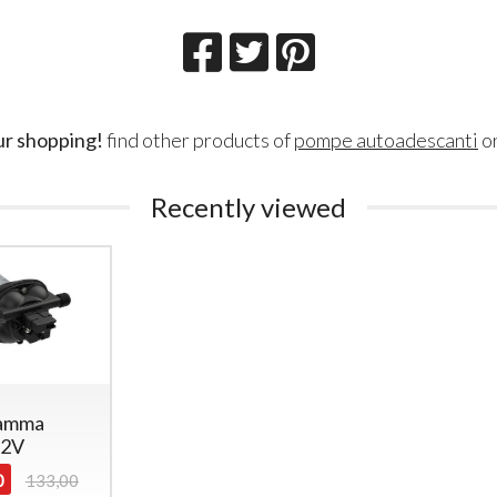
ur shopping!
find other products of
pompe autoadescanti
o
Recently viewed
iamma
12V
0
133,00