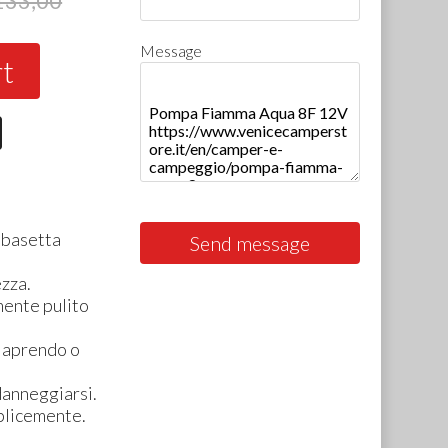
133,00
Message
rt
a basetta
Send message
ezza.
lmente pulito
a aprendo o
danneggiarsi.
mplicemente.