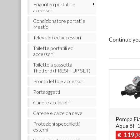
Frigoriferi portatili e
accessori
Condizionatore portatile
Mestic
Televisori ed accessori
Continue yo
Toilette portatili ed
accessori
Toilette a cassetta
Thetford (FRESH-UP SET)
Pronto letto e accessori
Portaoggetti
Cunei e accessori
Catene e calze da neve
Pompa F
Protezioni specchietti
Aqua 8F 
esterni
119
€
,7