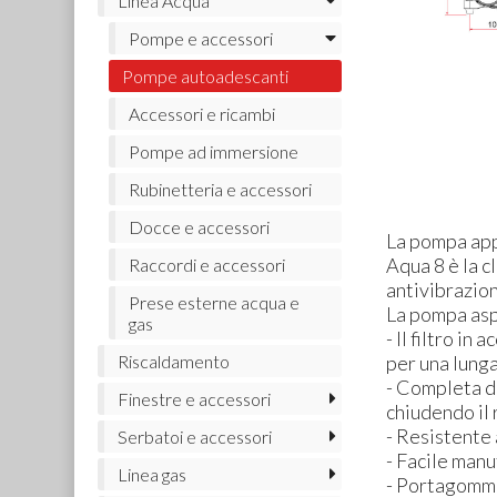
Linea Acqua
Pompe e accessori
Pompe autoadescanti
Accessori e ricambi
Pompe ad immersione
Rubinetteria e accessori
Docce e accessori
La pompa app
Aqua 8 è la c
Raccordi e accessori
antivibrazion
Prese esterne acqua e
La pompa asp
gas
- Il filtro in
Riscaldamento
per una lung
- Completa d
Finestre e accessori
chiudendo il 
- Resistente 
Serbatoi e accessori
- Facile man
Linea gas
- Portagomma 