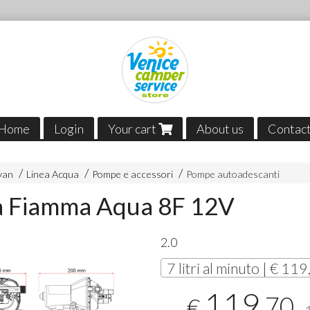
Home
Login
Your cart
About us
Contac
van
Linea Acqua
Pompe e accessori
Pompe autoadescanti
 Fiamma Aqua 8F 12V
2.0
7 litri al minuto | € 11
119
,70
€