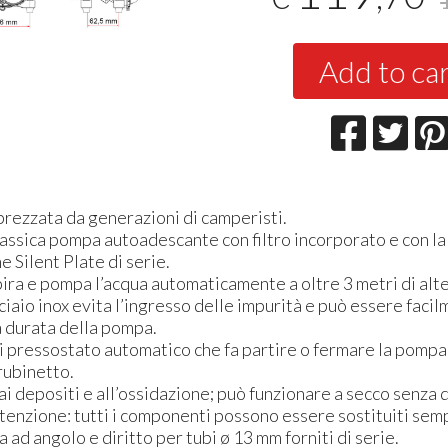
Add to ca
rezzata da generazioni di camperisti.
lassica pompa autoadescante con filtro incorporato e con l
e Silent Plate di serie.
ira e pompa l’acqua automaticamente a oltre 3 metri di alt
 acciaio inox evita l’ingresso delle impurità e può essere faci
a durata della pompa.
i pressostato automatico che fa partire o fermare la pomp
rubinetto.
ai depositi e all’ossidazione; può funzionare a secco senza 
utenzione: tutti i componenti possono essere sostituiti se
ad angolo e diritto per tubi ø 13 mm forniti di serie.