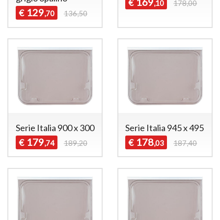
169
€
,10
178,00
129
€
,70
136,50
Serie Italia 900 x 300
Serie Italia 945 x 495
179
178
€
€
,74
189,20
,03
187,40