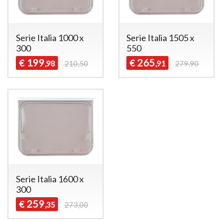
Serie Italia 1000 x
Serie Italia 1505 x
300
550
199
265
€
€
,98
210,50
,91
279,90
Serie Italia 1600 x
300
259
€
,35
273,00