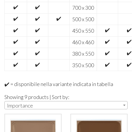
✔️
✔️
700 x 300
✔️
✔️
✔️
500 x 500
✔️
✔️
✔️
✔️
450 x 550
✔️
✔️
✔️
✔️
460 x 460
✔️
✔️
✔️
✔️
380 x 550
✔️
✔️
✔️
✔️
350 x 500
✔️ = disponibile nella variante indicata in tabella
Showing 9 products | Sort by:
Importance