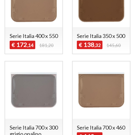
Serie Italia 400 x 550
Serie Italia 350 x 500
172
138
€
€
,14
181,20
,32
145,60
Serie Italia 700 x 300
Serie Italia 700 x 460
grigio opalino