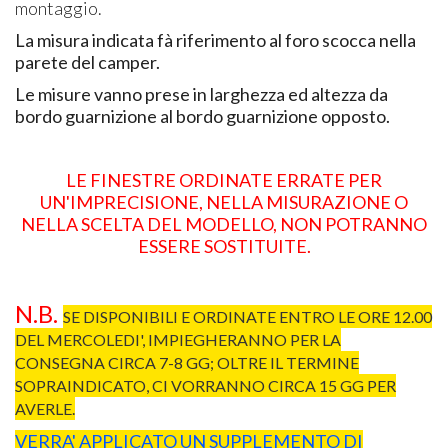
montaggio.
La misura indicata fà riferimento al foro scocca nella
parete del camper.
Le misure vanno prese in larghezza ed altezza da
bordo guarnizione al bordo guarnizione opposto.
LE FINESTRE ORDINATE ERRATE PER
UN'IMPRECISIONE, NELLA MISURAZIONE O
NELLA SCELTA DEL MODELLO, NON POTRANNO
ESSERE SOSTITUITE.
N.B.
SE DISPONIBILI E ORDINATE ENTRO LE ORE 12.00
DEL MERCOLEDI', IMPIEGHERANNO PER LA
CONSEGNA CIRCA 7-8 GG; OLTRE IL TERMINE
SOPRAINDICATO, CI VORRANNO CIRCA 15 GG PER
AVERLE.
VERRA' APPLICATO UN SUPPLEMENTO DI