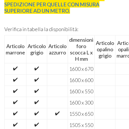
SPEDIZIONE PER QUELLE CON MISURA
SUPERIORE AD UN METRO.
Verifica in tabella la disponibilità:
dimensioni
Articolo
Artic
Articolo
Articolo
Articolo
foro
opalino
opal
marrone
grigio
azzurro
scocca L x
grigio
marr
H mm
✔️
✔️
1600 x 670
✔️
✔️
1600 x 600
✔️
✔️
1600 x 550
✔️
✔️
1600 x 300
✔️
✔️
✔️
1550 x 650
✔️
✔️
1505 x 550