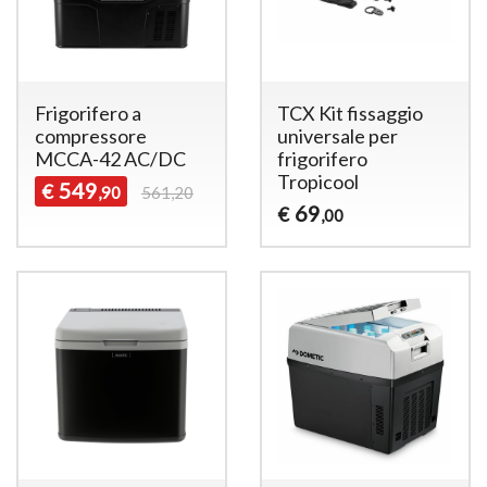
Frigorifero a
TCX Kit fissaggio
compressore
universale per
MCCA-42 AC/DC
frigorifero
Tropicool
549
€
,90
561,20
69
€
,00