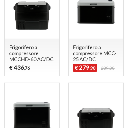
Frigorifero a
Frigorifero a
compressore
compressore MCC-
MCCHD-60 AC/DC
25 AC/DC
436
279
€
€
,76
,90
289,00