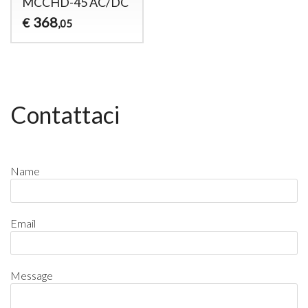
MCCHD-45 AC/DC
368
€
,05
Contattaci
Name
Email
Message