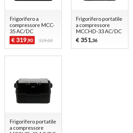
Frigorifero a
Frigorifero portatile
compressore MCC-
a compressore
35 AC/DC
MCCHD-33 AC/DC
319
351
€
€
,90
329,00
,36
Frigorifero portatile
a compressore