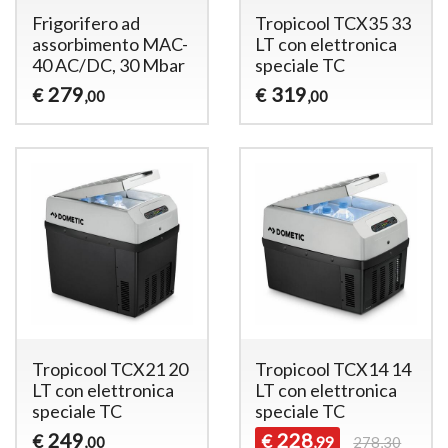
Frigorifero ad
Tropicool TCX35 33
assorbimento MAC-
LT con elettronica
40 AC/DC, 30 Mbar
speciale TC
279
319
€
€
,00
,00
Tropicool TCX21 20
Tropicool TCX14 14
LT con elettronica
LT con elettronica
speciale TC
speciale TC
249
228
€
€
,00
,99
278,30