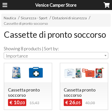
Venice Camper Store
Nautica
Sicurezza - Sport
Dotazioni di sicurezza
Cassette di pronto soccorso
Cassette di pronto soccorso
Showing 8 products | Sort by:
Importance
Cassetta pronto
Cassetta pronto
soccorso
soccorso
10
26
€
€
,03
15,43
,05
40,08