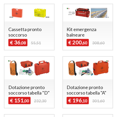
Cassetta pronto
Kit emergenza
soccorso
balneare
36
200
€
€
,08
55,51
,60
308,60
Dotazione pronto
Dotazione pronto
soccorso tabella "D"
soccorso tabella "A"
151
196
€
€
,00
232,30
,10
301,60