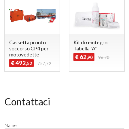
Cassetta pronto
Kit di reintegro
soccorso CP4 per
Tabella "A"
motovedette
62
€
,90
96,70
492
€
,52
757,72
Contattaci
Name