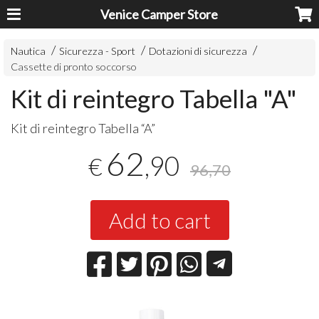
Venice Camper Store
Nautica
Sicurezza - Sport
Dotazioni di sicurezza
Cassette di pronto soccorso
Kit di reintegro Tabella "A"
Kit di reintegro Tabella “A”
62
,90
€
96,70
Add to cart