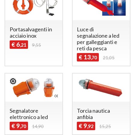
Portasalvagenti in
Luce di
acciaio inox
segnalazione a led
per galleggianti e
6
€
,21
9,55
reti da pesca
13
€
,70
21,05
Segnalatore
Torcia nautica
elettronico a led
anfibia
9
9
€
€
,70
14,90
,92
15,25