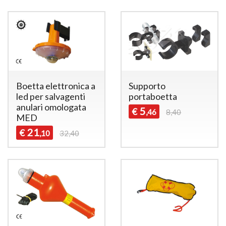
Boetta elettronica a
Supporto
led per salvagenti
portaboetta
anulari omologata
5
€
,46
8,40
MED
21
€
,10
32,40