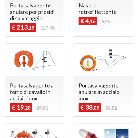
Porta salvagente
Nastro
anulare per presidi
retroriflettente
di salvataggio
4
€
,16
6,40
213
€
,19
327,98
Portasalvagente a
Portasalvagente
ferro di cavallo in
anulare in acciaio
acciaio inox
inox
19
38
€
€
,20
29,50
,05
58,52