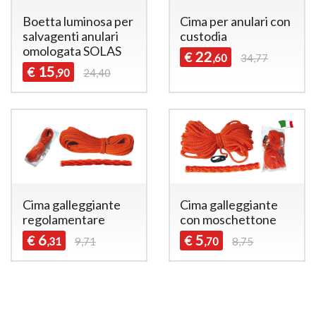
Boetta luminosa per
Cima per anulari con
salvagenti anulari
custodia
omologata SOLAS
22
€
,60
34,77
15
€
,90
24,40
Cima galleggiante
Cima galleggiante
regolamentare
con moschettone
6
5
€
€
,31
9,71
,70
8,75