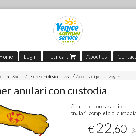
Home
Login
Your cart
About us
Contac
ezza - Sport
Dotazioni di sicurezza
Accessori per salvagenti
er anulari con custodia
Cima di colore arancio in po
anulari, completa di custodia
22
,60
€
3