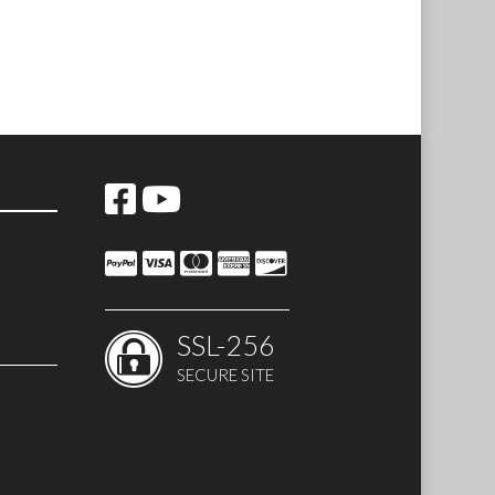
SSL-256
SECURE SITE
te MED
gio