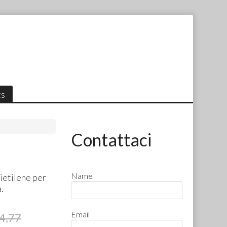
ts
Contattaci
Name
lietilene per
.
Email
4,77