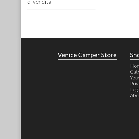
di vendita
Venice Camper Store
Sh
Ho
Cat
Your
Priv
Lega
Abo