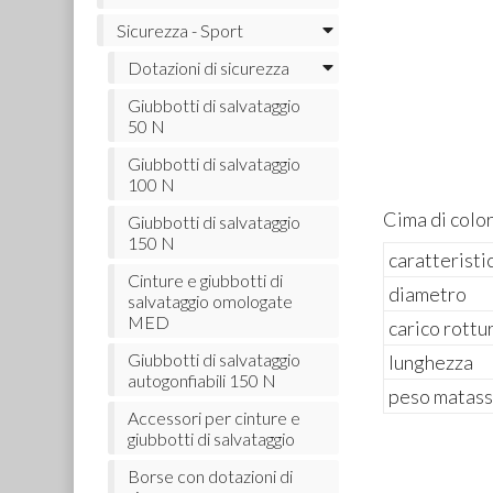
Sicurezza - Sport
Dotazioni di sicurezza
Giubbotti di salvataggio
50 N
Giubbotti di salvataggio
100 N
Cima di color
Giubbotti di salvataggio
150 N
caratteristi
Cinture e giubbotti di
diametro
salvataggio omologate
MED
carico rottu
Giubbotti di salvataggio
lunghezza
autogonfiabili 150 N
peso matas
Accessori per cinture e
giubbotti di salvataggio
Borse con dotazioni di