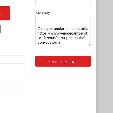
rt
Message
Send message
g