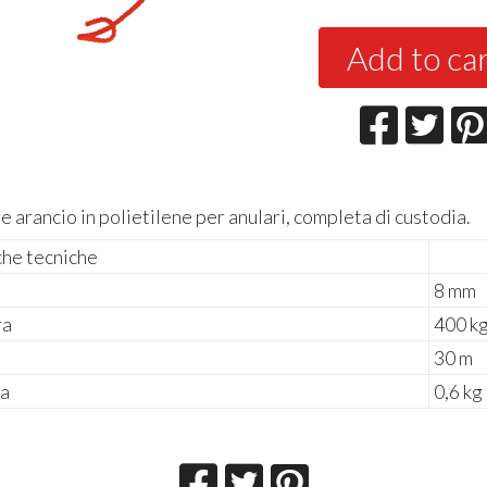
Add to ca
e arancio in polietilene per anulari, completa di custodia.
che tecniche
8 mm
ra
400 k
30 m
sa
0,6 kg