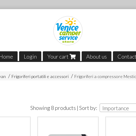
Home
Login
Your cart
About us
Contac
van
Frigoriferi portatili e accessori
Frigoriferi a compressore Mesti
c
Showing 8 products | Sort by:
Importance