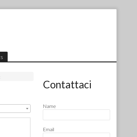
ts
c
Contattaci
Name
Email