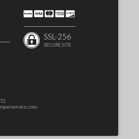
SSL-256
SECURE SITE
 SET)
272
mperservice.com