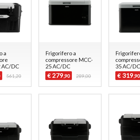
o a
Frigorifero a
Frigorifer
ore
compressore MCC-
compress
 AC/DC
25 AC/DC
35 AC/D
279
319
€
€
0
561,20
,90
289,00
,90