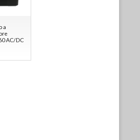
o a
ore
0 AC/DC