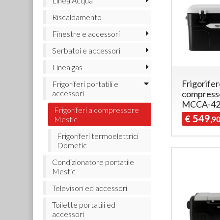
Linea Acqua
Riscaldamento
Finestre e accessori
Serbatoi e accessori
Linea gas
Frigorifer
Frigoriferi portatili e
accessori
compress
MCCA-42
Frigoriferi a compressore
549
€
Mestic
,9
Frigoriferi termoelettrici
Dometic
Condizionatore portatile
Mestic
Televisori ed accessori
Toilette portatili ed
accessori