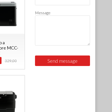
Message
o a
ore MCC-
C
Send message
329,00