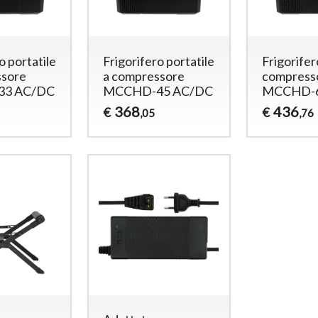
o portatile
Frigorifero portatile
Frigorifer
ssore
a compressore
compress
3 AC/DC
MCCHD-45 AC/DC
MCCHD-6
368
436
€
€
,05
,76