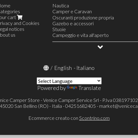
Home
Nautica
ategories
Camper e Caravan
our cart
Linea Acqua
Oscuranti produzione propria
rivacy and Cookies
Riscaldamento
Gazebo e accessori
egal notices
Finestre e accessori
Stuoie
bout us
Serbatoi e accessori
Campeggio e vita all'aperto
Linea gas
Allestimento veicoli
Frigoriferi portatili e accessori
OUTLET
Frigoriferi a compressore Mestic
Condizionatore portatile Mestic
Frigoriferi termoelettrici Dometic
Televisori ed accessori
Toilette portatili ed accessori
/
English
-
Italiano
Toilette a cassetta Thetford (FRESH-UP
Pronto letto e accessori
Portaoggetti
Powered by
Translate
Cunei e accessori
Catene e calze da neve
Protezioni specchietti esterni
nice Camper Store - Venice Camper Service Srl - P.Iva 03819710
Verande ed accessori
- 45020 San Bellino (RO) - Italia - 04251682405 -
market@veniceca
Tappeti cellula
Tappeti cabina
Ecommerce creato con
Scontrino.com