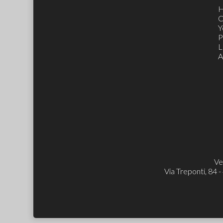
C
Y
P
L
A
Ve
Via Treponti, 84 