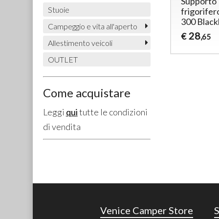
Supporto
Stuoie
frigorife
300 Black
Campeggio e vita all'aperto
28
€
,65
Allestimento veicoli
OUTLET
Come acquistare
Leggi
qui
tutte le condizioni
di vendita
Venice Camper Store