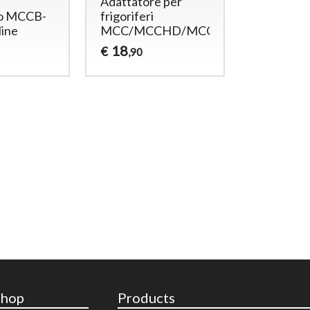
Adattatore per
ro MCCB-
frigoriferi
line
MCC/MCCHD/MCCA
18
€
,90
Shop
Products