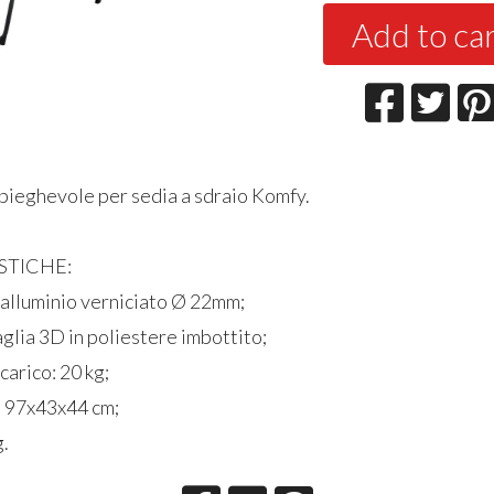
Add to ca
pieghevole per sedia a sdraio Komfy.
STICHE:
n alluminio verniciato Ø 22mm;
glia 3D in poliestere imbottito;
carico: 20 kg;
: 97x43x44 cm;
g.