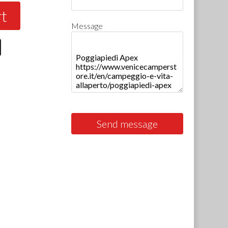
rt
Message
Send message