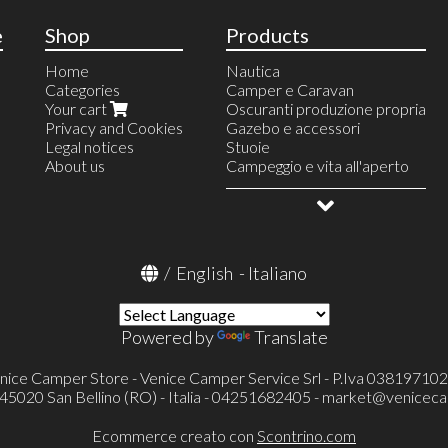
e
Shop
Products
Home
Nautica
Categories
Camper e Caravan
Your cart
Oscuranti produzione propria
Privacy and Cookies
Gazebo e accessori
Legal notices
Stuoie
About us
Campeggio e vita all'aperto
Zaini e accessori
Allestimento veicoli
Mobiletti
OUTLET
Barbecue a gas e accessori
Tavoli e sedie
Tende da campeggio
/
English
-
Italiano
Accessori
Powered by
Translate
nice Camper Store - Venice Camper Service Srl - P.Iva 03819710
- 45020 San Bellino (RO) - Italia - 04251682405 -
market@veniceca
Ecommerce creato con
Scontrino.com