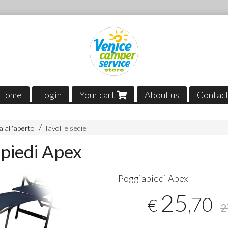
Home
Login
Your cart
About us
Contac
 all'aperto
Tavoli e sedie
piedi Apex
Poggiapiedi Apex
25
,70
€
2