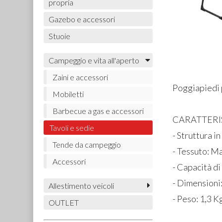
propria
Gazebo e accessori
Stuoie
Campeggio e vita all'aperto
Zaini e accessori
Poggiapiedi 
Mobiletti
Barbecue a gas e accessori
CARATTERI
Tavoli e sedie
- Struttura i
Tende da campeggio
- Tessuto: Ma
Accessori
- Capacità di 
- Dimensioni
Allestimento veicoli
- Peso: 1,3 K
OUTLET