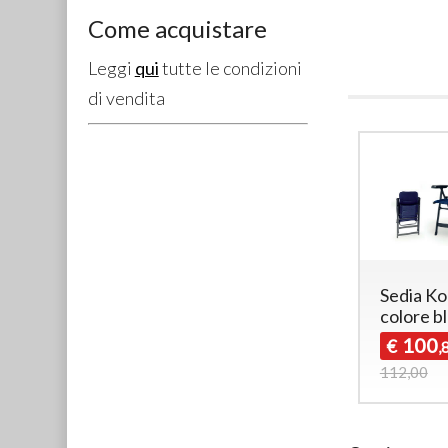
Come acquistare
Leggi
qui
tutte le condizioni
di vendita
Sedia K
colore b
100
€
,
112,00