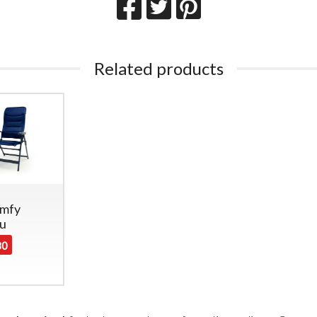
Related products
omfy
lu
80