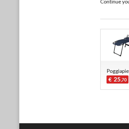
Continue yo
Poggiapie
25
€
,70