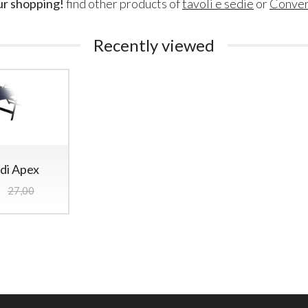
ur shopping!
find other products of
tavoli e sedie
or
Conve
Recently viewed
di Apex
27,00