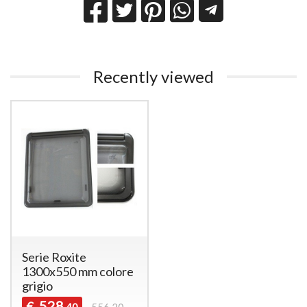
Recently viewed
Serie Roxite
1300x550 mm colore
grigio
528
€
,40
556,20