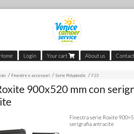
Home
Login
Your cart
About us
Contac
van
Finestre e accessori
Serie Polyplastic
F23
Roxite 900x520 mm con serigr
ite
Finestra serie Roxite 900×
serigrafia antracite