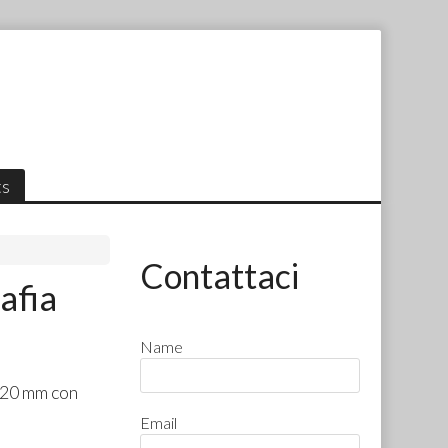
ts
Contattaci
afia
Name
520 mm con
Email