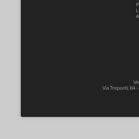
P
L
A
Ve
Via Treponti, 84 