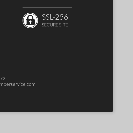
SSL-256
SECURE SITE
 SET)
272
mperservice.com