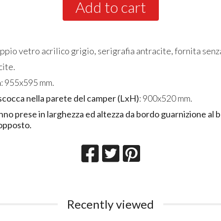
Add to cart
ppio vetro acrilico grigio, serigrafia antracite, fornita senz
cite.
a
: 955x595 mm.
scocca nella parete del camper (LxH)
: 900x520 mm.
nno prese in larghezza ed altezza da bordo guarnizione al 
opposto.
Recently viewed