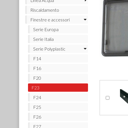
Linea Acqua
Riscaldamento
Finestre e accessori
Serie Europa
Serie Italia
Serie Polyplastic
F14
F16
F20
F23
F24
F25
F26
F27