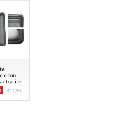
ite
mm con
 antracite
0
414,20