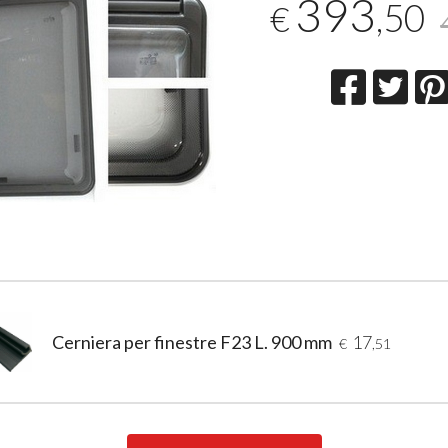
393
,50
€
Cerniera per finestre F23 L. 900 mm
17
€
,51