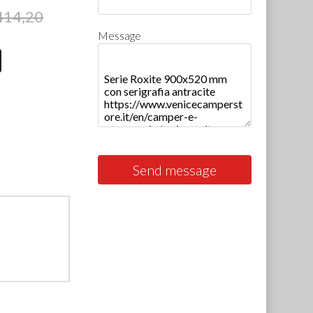
414,20
Message
Send message