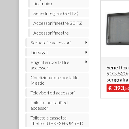
ricambio)
Serie Integrale (SEITZ)
Accessori finestre SEITZ
Accessori finestre
Serbatoi e accessori
Linea gas
Frigoriferi portatili e
Serie Rox
accessori
900x520 
Condizionatore portatile
serigrafia
Mestic
393
€
,5
Televisori ed accessori
Toilette portatili ed
accessori
Toilette a cassetta
Thetford (FRESH-UP SET)