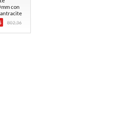
ite
 mm con
 antracite
5
802,36