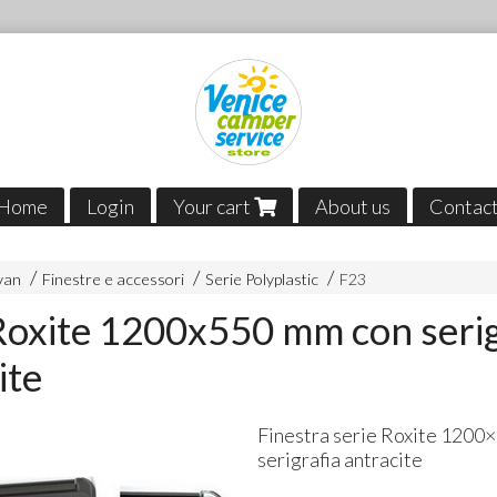
Home
Login
Your cart
About us
Contac
van
Finestre e accessori
Serie Polyplastic
F23
Roxite 1200x550 mm con serig
ite
Finestra serie Roxite 1200
serigrafia antracite