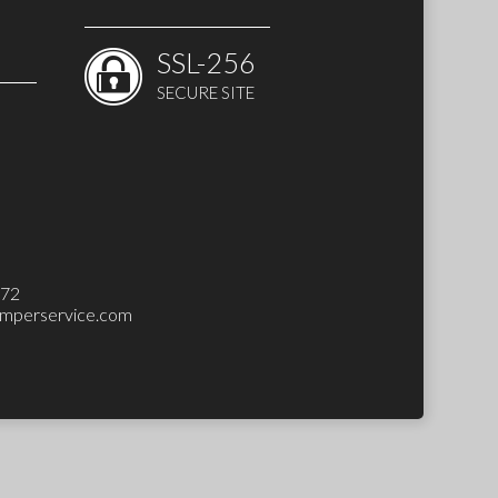
SSL-256
SECURE SITE
 SET)
272
mperservice.com