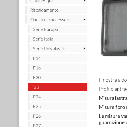
Linea Acqua
Riscaldamento
Finestre e accessori
Serie Europa
Serie Italia
Serie Polyplastic
F14
F16
F20
Finestra a do
F23
Profilo antra
F24
Misura lastr
F25
Misure foro 
Le misure va
F26
guarnizione 
F27