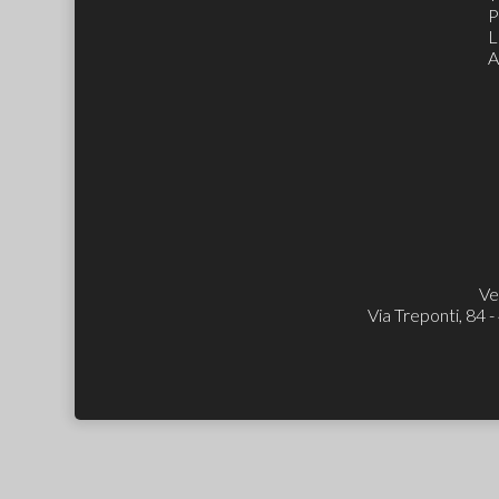
P
L
A
Ve
Via Treponti, 84 