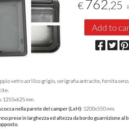
762
,25
€
Add to ca
ppio vetro acrilico grigio, serigrafia antracite, fornita senz
cite.
a
: 1255x625 mm.
scocca nella parete del camper (LxH)
: 1200x550 mm.
nno prese in larghezza ed altezza da bordo guarnizione al 
opposto.