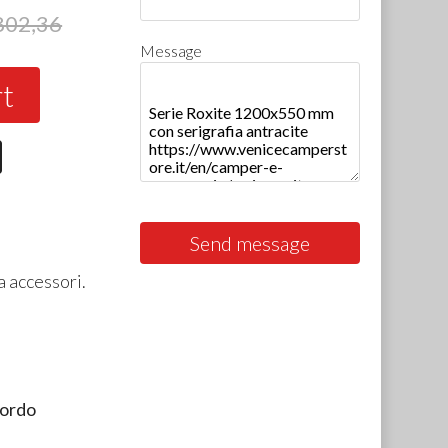
802,36
Message
rt
Send message
a accessori.
bordo