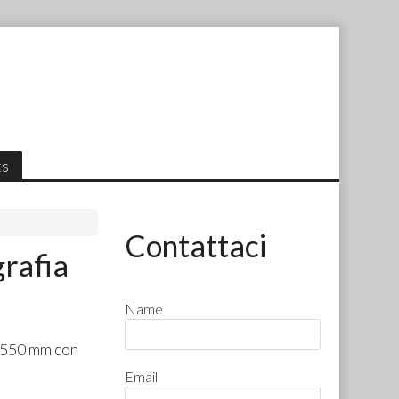
ts
Contattaci
rafia
Name
×550 mm con
Email