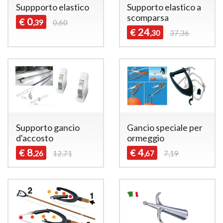
Suppporto elastico
Supporto elastico a
scomparsa
0
€
,39
0,60
24
€
,30
37,36
Supporto gancio
Gancio speciale per
d'accosto
ormeggio
8
4
€
€
,26
12,71
,67
7,19