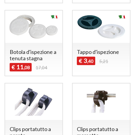
Botola d'ispezione a
Tappo d'ispezione
tenuta stagna
3
€
,40
5,21
11
€
,08
17,04
Clips portatutto a
Clips portatutto a