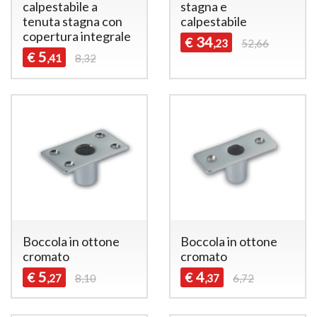
calpestabile a
stagna e
tenuta stagna con
calpestabile
copertura integrale
34
€
,23
52,66
5
€
,41
8,32
Boccola in ottone
Boccola in ottone
cromato
cromato
5
4
€
€
,27
8,10
,37
6,72