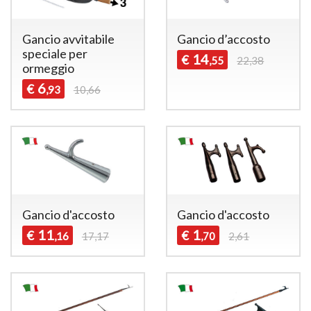
Gancio avvitabile
Gancio d’accosto
speciale per
14
€
,55
22,38
ormeggio
6
€
,93
10,66
Gancio d'accosto
Gancio d'accosto
11
1
€
€
,16
17,17
,70
2,61