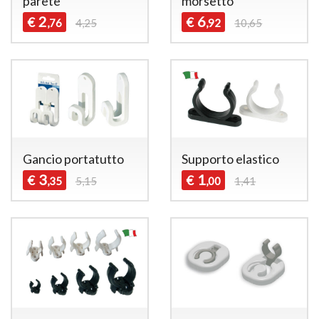
parete
morsetto
2
6
€
€
,76
4,25
,92
10,65
Gancio portatutto
Supporto elastico
3
1
€
€
,35
5,15
,00
1,41