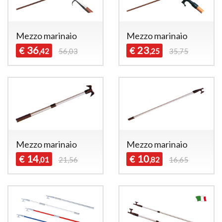
Mezzo marinaio
Mezzo marinaio
36
23
€
€
,42
56,03
,25
35,75
Mezzo marinaio
Mezzo marinaio
14
10
€
€
,01
21,56
,82
16,65