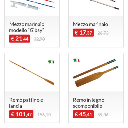
Mezzo marinaio
Mezzo marinaio
modello "Gibsy"
17
€
,37
26,73
21
€
,44
32,98
Remo pattino e
Remo in legno
lancia
scomponibile
101
45
€
€
,47
156,10
,41
69,86