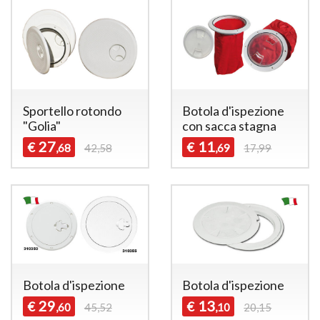
Sportello rotondo
Botola d'ispezione
"Golia"
con sacca stagna
27
11
€
€
,68
42,58
,69
17,99
Botola d'ispezione
Botola d'ispezione
29
13
€
€
,60
45,52
,10
20,15