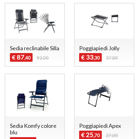
Sedia reclinabile Silla
Poggiapiedi Jolly
87
33
€
€
,40
92,00
,30
37,00
Sedia Komfy colore
Poggiapiedi Apex
blu
25
€
,70
27,00