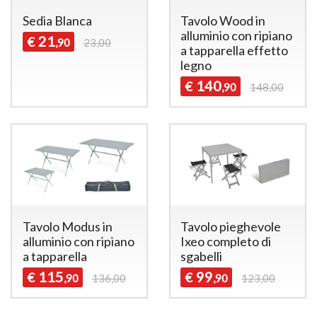
Sedia Blanca
Tavolo Wood in
alluminio con ripiano
21
€
,90
23,00
a tapparella effetto
legno
140
€
,90
148,00
Tavolo Modus in
Tavolo pieghevole
alluminio con ripiano
Ixeo completo di
a tapparella
sgabelli
115
99
€
€
,90
136,00
,90
123,00