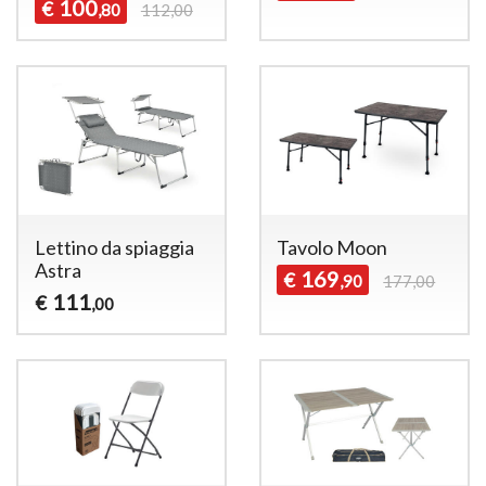
100
€
,80
112,00
Lettino da spiaggia
Tavolo Moon
Astra
169
€
,90
177,00
111
€
,00