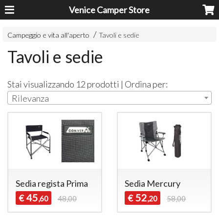
Venice Camper Store
Campeggio e vita all'aperto
Tavoli e sedie
Tavoli e sedie
Stai visualizzando 12 prodotti | Ordina per:
Rilevanza
Sedia regista Prima
Sedia Mercury
45
52
€
€
,60
48,00
,20
58,00