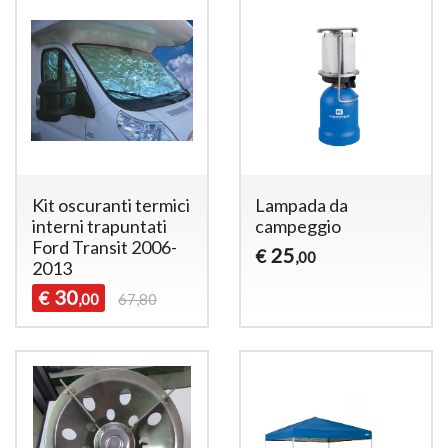
Kit oscuranti termici
Lampada da
interni trapuntati
campeggio
Ford Transit 2006-
25
€
,00
2013
30
€
,00
67,80