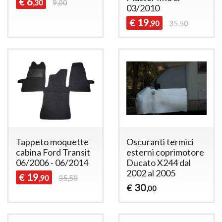
6
€
,30
9,00
03/2010
19
€
,90
35,50
Tappeto moquette
Oscuranti termici
cabina Ford Transit
esterni coprimotore
06/2006 - 06/2014
Ducato X244 dal
2002 al 2005
19
€
,90
35,50
30
€
,00