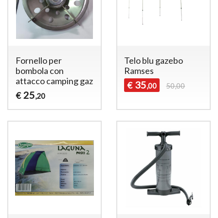
Fornello per
Telo blu gazebo
bombola con
Ramses
attacco camping gaz
35
€
,00
50,00
25
€
,20