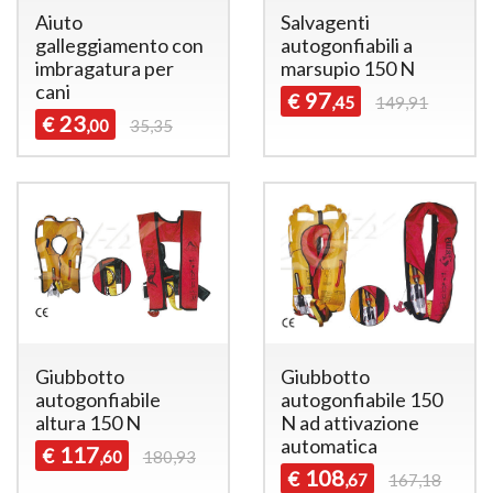
Aiuto
Salvagenti
galleggiamento con
autogonfiabili a
imbragatura per
marsupio 150 N
cani
97
€
,45
149,91
23
€
,00
35,35
Giubbotto
Giubbotto
autogonfiabile
autogonfiabile 150
altura 150 N
N ad attivazione
automatica
117
€
,60
180,93
108
€
,67
167,18