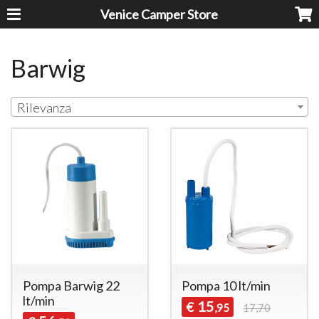
Venice Camper Store
Barwig
Rilevanza
Pompa Barwig 22
Pompa 10 lt/min
lt/min
15
€
,95
17,70