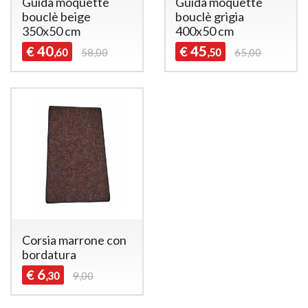
Guida moquette
Guida moquette
bouclè beige
bouclè grigia
350x50 cm
400x50 cm
40
45
€
€
,60
58,00
,50
65,00
Corsia marrone con
bordatura
6
€
,30
9,00