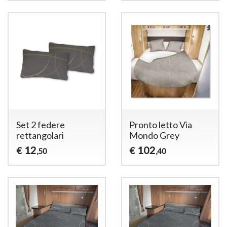
Set 2 federe
Pronto letto Via
rettangolari
Mondo Grey
12
102
€
€
,50
,40