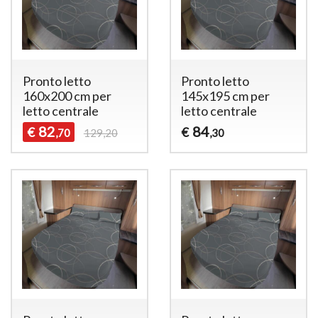
Pronto letto
Pronto letto
160x200 cm per
145x195 cm per
letto centrale
letto centrale
82
84
€
€
,70
129,20
,30