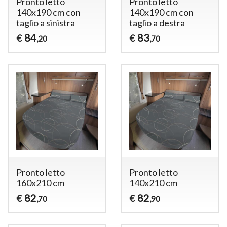
Pronto letto
Pronto letto
140x190 cm con
140x190 cm con
taglio a sinistra
taglio a destra
84
83
€
€
,20
,70
Pronto letto
Pronto letto
160x210 cm
140x210 cm
82
82
€
€
,70
,90