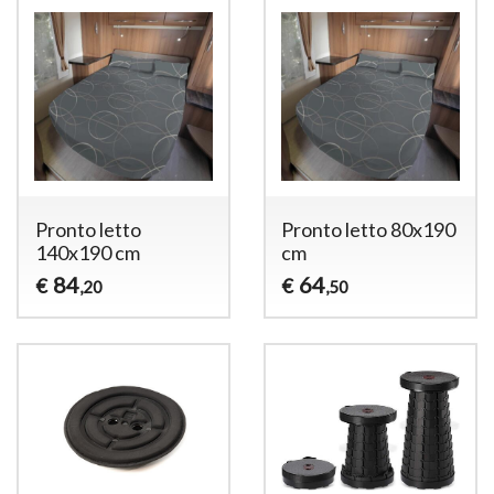
Pronto letto
Pronto letto 80x190
140x190 cm
cm
84
64
€
€
,20
,50