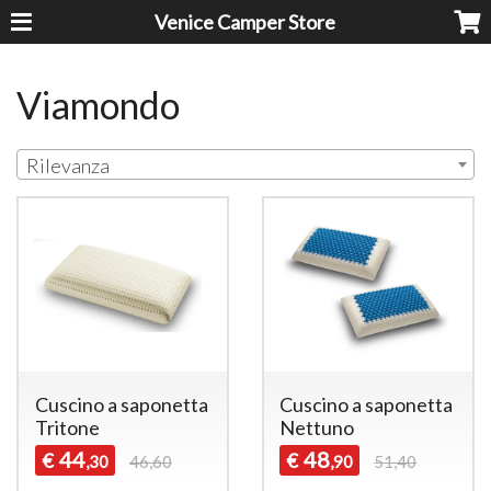
Venice Camper Store
Viamondo
Rilevanza
Cuscino a saponetta
Cuscino a saponetta
Tritone
Nettuno
44
48
€
€
,30
46,60
,90
51,40