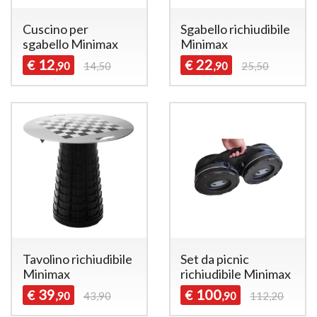
Cuscino per
Sgabello richiudibile
sgabello Minimax
Minimax
12
22
€
€
,90
14,50
,90
25,50
Tavolino richiudibile
Set da picnic
Minimax
richiudibile Minimax
39
100
€
€
,90
43,90
,90
112,20