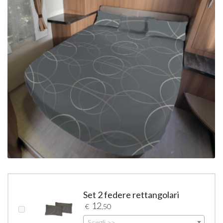
Set 2 federe rettangolari
12
€
,50
Scegli >>