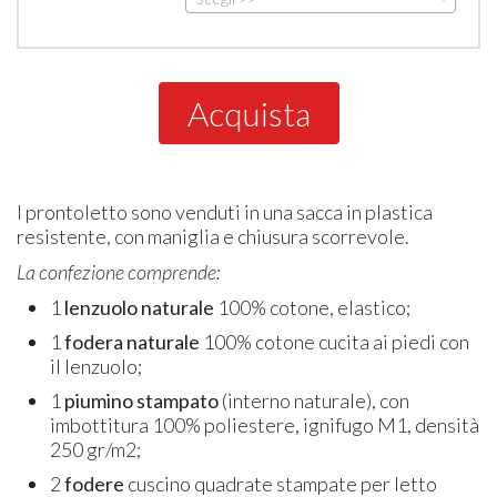
Acquista
I prontoletto sono venduti in una sacca in plastica
resistente, con maniglia e chiusura scorrevole.
La confezione comprende:
1
lenzuolo naturale
100% cotone, elastico;
1
fodera naturale
100% cotone cucita ai piedi con
il lenzuolo;
1
piumino stampato
(interno naturale), con
imbottitura 100% poliestere, ignifugo M1, densità
250 gr/m2;
2
fodere
cuscino quadrate stampate per letto