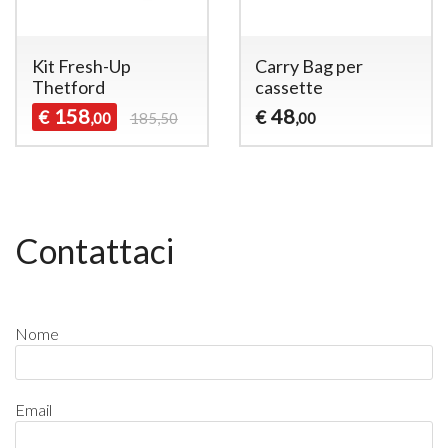
Kit Fresh-Up
Carry Bag per
Thetford
cassette
158
48
€
€
,00
185,50
,00
Contattaci
Nome
Email