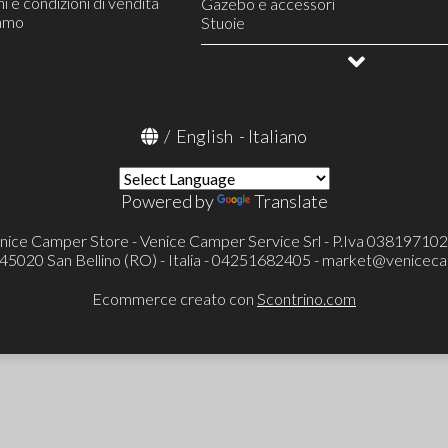
i e condizioni di vendita
Riscaldamento
Gazebo e accessori
iamo
Finestre e accessori
Stuoie
Serbatoi e accessori
Campeggio e vita all'aperto
Linea gas
Allestimento veicoli
Rilevatori gas
Frigoriferi portatili e accessori
OUTLET
Condizionatore portatile Mestic
Televisori ed accessori
/
English
-
Italiano
Toilette portatili ed accessori
Toilette a cassetta Thetford (FRES
Pronto letto e accessori
Portaoggetti
Powered by
Translate
Cunei e accessori
Catene e calze da neve
nice Camper Store - Venice Camper Service Srl - P.Iva 03819710
Protezioni specchietti esterni
- 45020 San Bellino (RO) - Italia - 04251682405 -
market@veniceca
Verande ed accessori
Tappeti cellula
Ecommerce creato con
Scontrino.com
Tappeti cabina