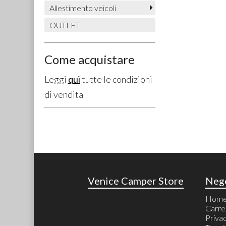
Allestimento veicoli
OUTLET
Come acquistare
Leggi
qui
tutte le condizioni
di vendita
Venice Camper Store
Neg
Hom
Carre
Priva