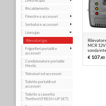
Linea Acqua
Riscaldamento
Finestre e accessori
Serbatoi e accessori
Linea gas
Rilevator
Rilevatori gas
MCR 12V
Frigoriferi portatili e
sonda int
accessori
107
€
,40
Condizionatore portatile
Mestic
Televisori ed accessori
Toilette portatili ed
accessori
Toilette a cassetta
Thetford (FRESH-UP SET)