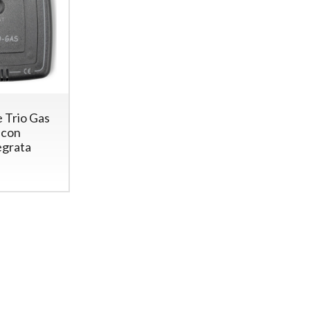
e Trio Gas
 con
egrata