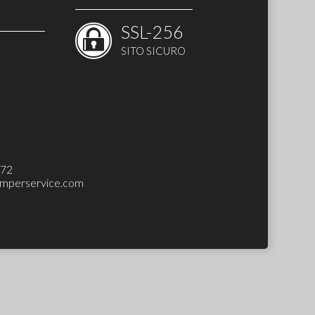
SSL-256
SITO SICURO
H-UP SET)
272
mperservice.com