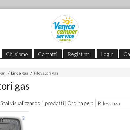
Chi siamo
Contatti
Registrati
Login
Ca
van
Linea gas
Rilevatori gas
tori gas
Stai visualizzando 1 prodotti | Ordina per:
Rilevanza