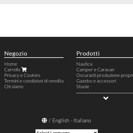
Negozio
Prodotti
Home
Nautica
Carrello
Camper e Caravan
Privacy e Cookies
Oscuranti produzione propr
Termini e condizioni di vendita
Gazebo e accessori
Chi siamo
Stuoie
Campeggio e vita all'aperto
Allestimento veicoli
OUTLET
/
English
-
Italiano