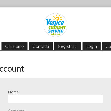
Chi siamo
Contatti
Registrati
Login
Ca
ccount
Nome
Cognome