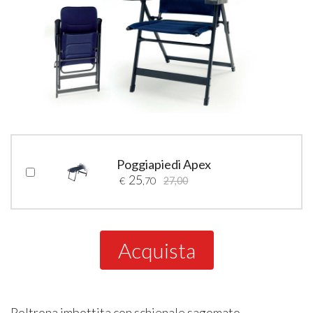
Poggiapiedi Apex
25
€
,70
27,00
Acquista
Poltrona imbottita con schienale sagomato.