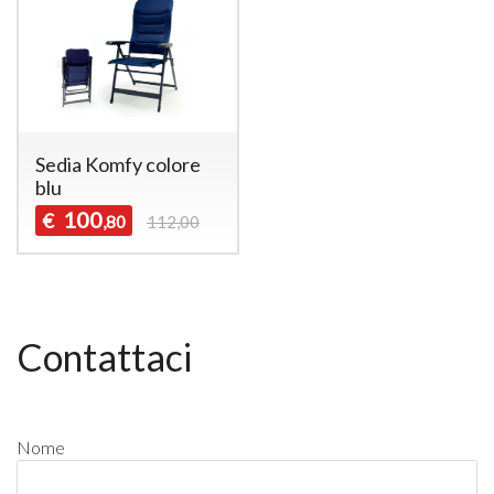
Sedia Komfy colore
blu
100
€
,80
112,00
Contattaci
Nome