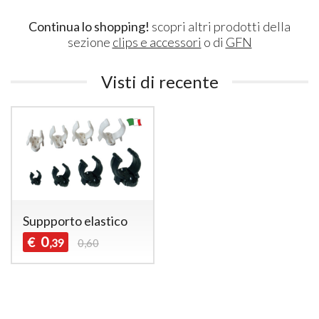
Continua lo shopping!
scopri altri prodotti della
sezione
clips e accessori
o di
GFN
Visti di recente
Suppporto elastico
0
€
,39
0,60