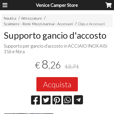
Venice Camper Store
Nautica
Attrezzature
Scalmiere - Remi- Mezzi marinai - Accessori
Clips e Accessori
Supporto gancio d'accosto
Supporto per gancio d’accosto in
ACCIAIO
INOX
AISI
316 e fibra
8
,26
€
12,71
Acquista