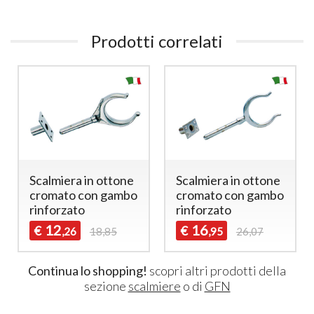
Prodotti correlati
Scalmiera in ottone
Scalmiera in ottone
cromato con gambo
cromato con gambo
rinforzato
rinforzato
12
16
€
€
,26
18,85
,95
26,07
Continua lo shopping!
scopri altri prodotti della
sezione
scalmiere
o di
GFN