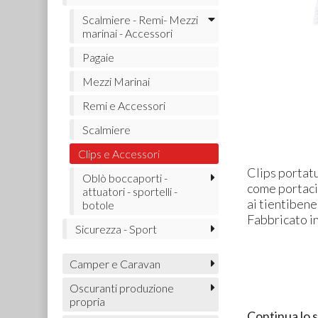
Scalmiere - Remi- Mezzi
marinai - Accessori
Pagaie
Mezzi Marinai
Remi e Accessori
Scalmiere
Clips e Accessori
Clips portatu
Oblò boccaporti -
come portacim
attuatori - sportelli -
ai tientibene
botole
Fabbricato in
Sicurezza - Sport
Camper e Caravan
Oscuranti produzione
propria
Continua lo 