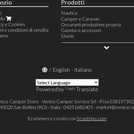
ozio
Prodotti
e
Nautica
llo
Ancoraggio - Ormeggio
Camper e Caravan
cy e Cookies
Attrezzature
Oscuranti produzione propria
ni e condizioni di vendita
Scalmiere - Remi- Mezzi marinai - A
Sicurezza - Sport
Gazebo e accessori
iamo
Pagaie
Oblò boccaporti - attuatori - sportell
Stuoie
Mezzi Marinai
Campeggio e vita all'aperto
Remi e Accessori
Allestimento veicoli
Scalmiere
OUTLET
Clips e Accessori
/
English
-
Italiano
Powered by
Translate
nice Camper Store - Venice Camper Service Srl - P.Iva 03819710
- 45020 San Bellino (RO) - Italia - 04251682405 -
market@veniceca
Ecommerce creato con
Scontrino.com