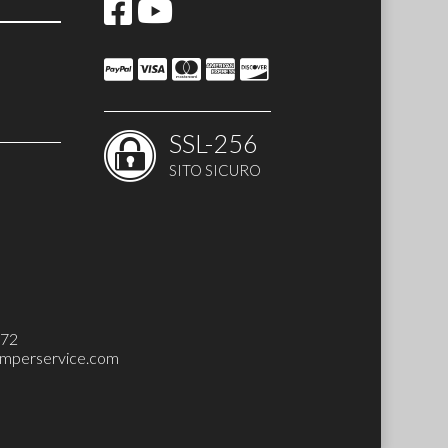
ccessori
i - botole
SSL-256
SITO SICURO
272
mperservice.com