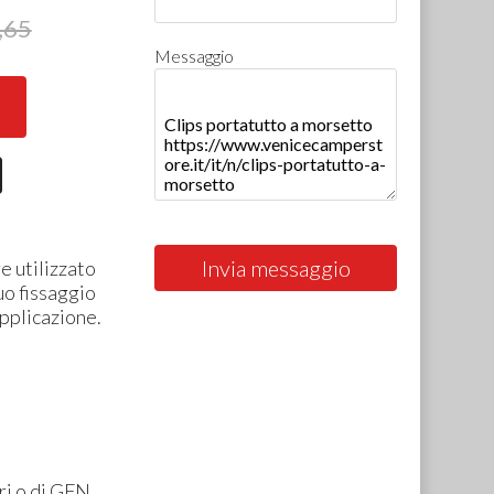
,65
Messaggio
Invia messaggio
e utilizzato
uo fissaggio
applicazione.
ri
o di
GFN