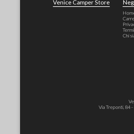
Venice Camper Store
Neg
Hom
Carre
Priva
Termi
Chi s
Ve
Via Treponti, 84 