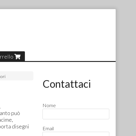
rrello
ori
Contattaci
Nome
,
uanto può
acime,
porta disegni
Email