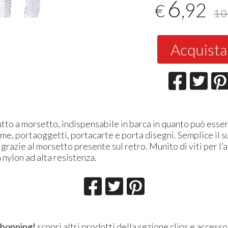
6
,92
€
10
Acquista
tto a morsetto, indispensabile in barca in quanto può esser
e, portaoggetti, portacarte e porta disegni. Semplice il s
 grazie al morsetto presente sul retro. Munito di viti per l’
 nylon ad alta resistenza.
shopping!
scopri altri prodotti della sezione
clips e accesso