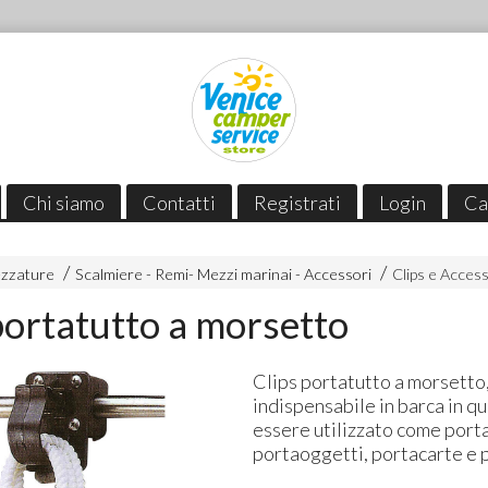
Chi siamo
Contatti
Registrati
Login
Ca
ezzature
Scalmiere - Remi- Mezzi marinai - Accessori
Clips e Access
portatutto a morsetto
Clips portatutto a morsetto
indispensabile in barca in q
essere utilizzato come port
portaoggetti, portacarte e 