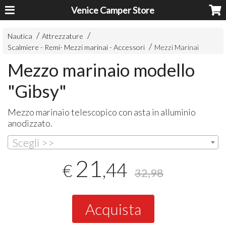
Venice Camper Store
Nautica
Attrezzature
Scalmiere - Remi- Mezzi marinai - Accessori
Mezzi Marinai
Mezzo marinaio modello
"Gibsy"
Mezzo marinaio telescopico con asta in alluminio
anodizzato.
Scegli >>
21
,44
€
32,98
Acquista