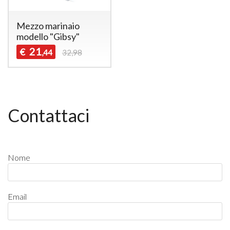
Mezzo marinaio
modello "Gibsy"
21
€
,44
32,98
Contattaci
Nome
Email