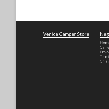
Venice Camper Store
Neg
Hom
Carre
Priva
Termi
Chi s