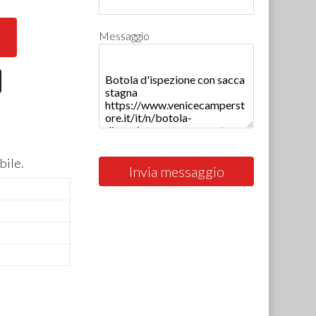
Messaggio
bile.
Invia messaggio