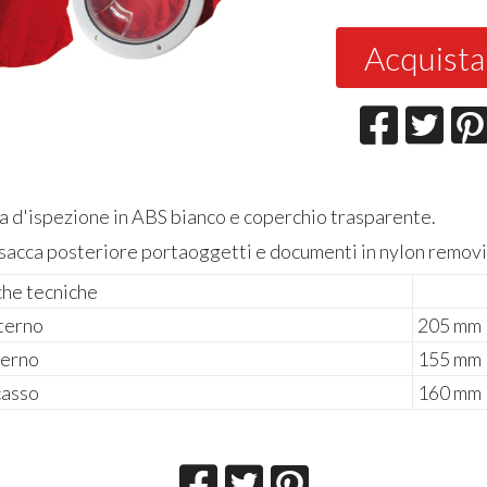
Acquista
a d'ispezione in ABS bianco e coperchio trasparente.
sacca posteriore portaoggetti e documenti in nylon removi
che tecniche
terno
205 mm
terno
155 mm
casso
160 mm