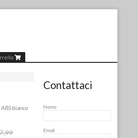
rrello
Contattaci
Nome
n
ABS
bianco
Email
7,99