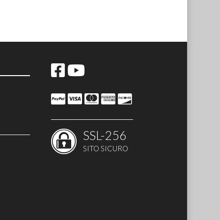
ccessori
i - botole
SSL-256
SITO SICURO