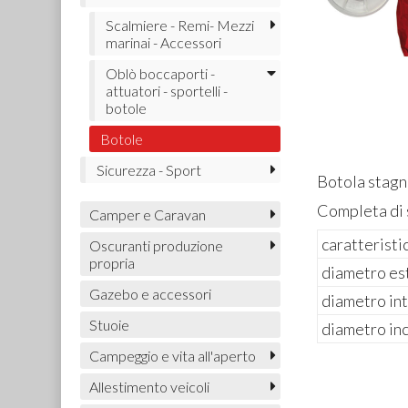
Scalmiere - Remi- Mezzi
marinai - Accessori
Oblò boccaporti -
attuatori - sportelli -
botole
Botole
Sicurezza - Sport
Botola stagn
Completa di 
Camper e Caravan
caratteristi
Oscuranti produzione
propria
diametro es
Gazebo e accessori
diametro in
Stuoie
diametro in
Campeggio e vita all'aperto
Allestimento veicoli