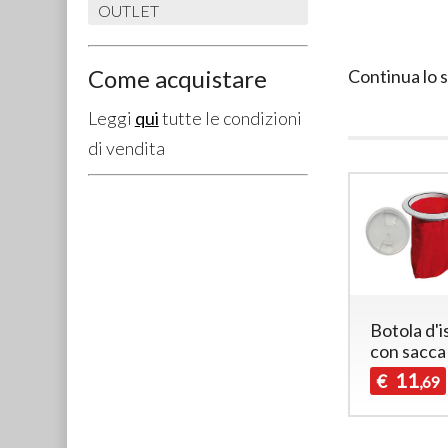
OUTLET
Come acquistare
Continua lo 
Leggi
qui
tutte le condizioni
di vendita
Botola d'
con sacca
11
€
,69