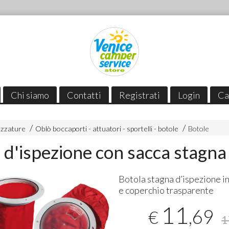
Chi siamo
Contatti
Registrati
Login
Ca
ezzature
Oblò boccaporti - attuatori - sportelli - botole
Botole
 d'ispezione con sacca stagna
Botola stagna d’ispezione i
e coperchio trasparente
11
,69
€
1