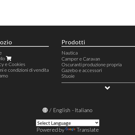
ozio
Prodotti
e
Nautica
llo
Ancoraggio - Ormeggio
Camper e Caravan
cy e Cookies
Attrezzature
Oscuranti produzione propria
ni e condizioni di vendita
Scalmiere - Remi- Mezzi marinai - A
Sicurezza - Sport
Gazebo e accessori
iamo
Oblò boccaporti - attuatori - sportell
Stuoie
Botole
Campeggio e vita all'aperto
Allestimento veicoli
OUTLET
/
English
-
Italiano
Powered by
Translate