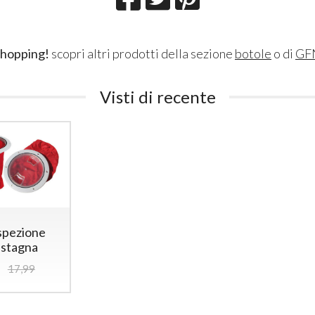
shopping!
scopri altri prodotti della sezione
botole
o di
GF
Visti di recente
ispezione
 stagna
17,99