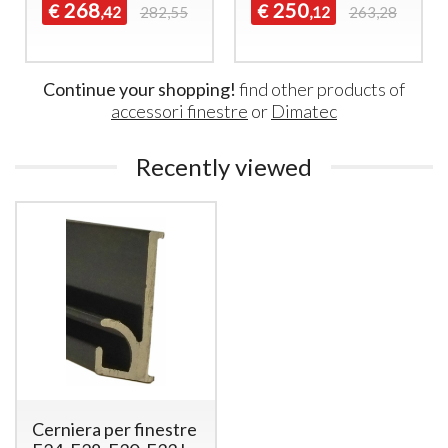
268
250
€
€
,42
282,55
,12
263,28
Continue your shopping!
find other products of
accessori finestre
or
Dimatec
Recently viewed
Cerniera per finestre