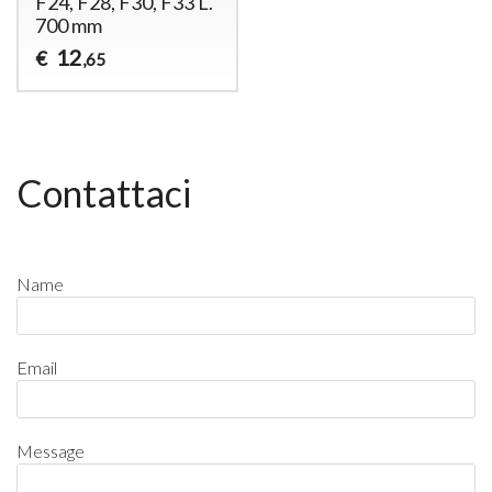
F24, F28, F30, F33 L.
700 mm
12
€
,65
Contattaci
Name
Email
Message