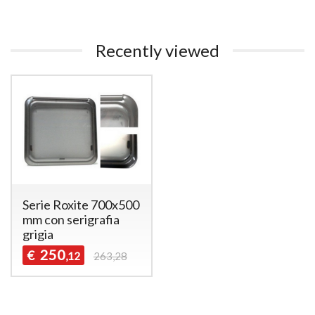
Recently viewed
Serie Roxite 700x500
mm con serigrafia
grigia
250
€
,12
263,28