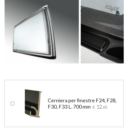
Cerniera per finestre F24, F28,
F30, F33 L. 700 mm
12
€
,65