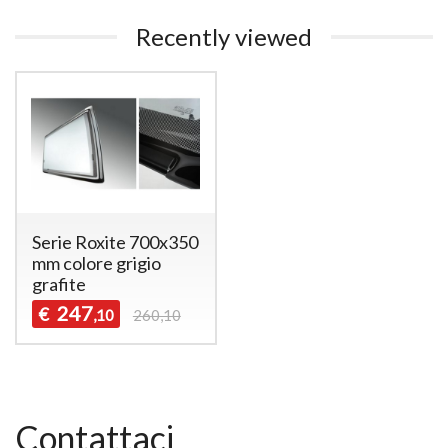
Recently viewed
Serie Roxite 700x350
mm colore grigio
grafite
247
€
,10
260,10
Contattaci