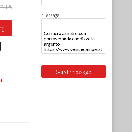
7,15
Message
rt
Send message
I.