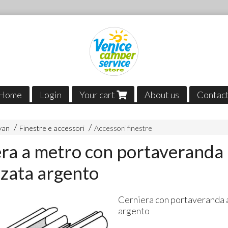
Home
Login
Your cart
About us
Contac
van
Finestre e accessori
Accessori finestre
ra a metro con portaveranda
zata argento
Cerniera con portaveranda 
argento