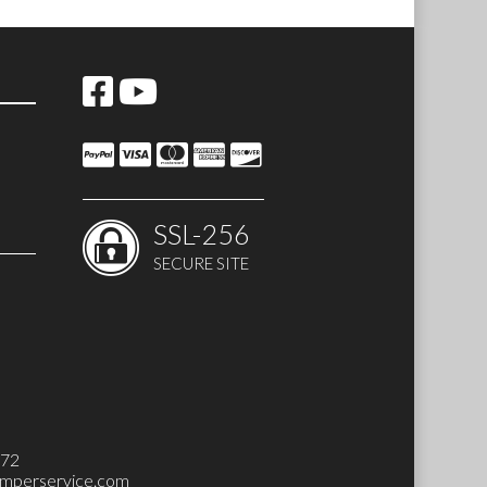
SSL-256
SECURE SITE
 SET)
272
mperservice.com