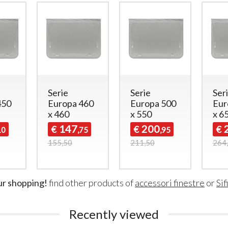
Serie
Serie
Ser
450
Europa 460
Europa 500
Eur
x 460
x 550
x 6
147
200
€
€
€
10
,75
,95
155,50
211,50
264
ur shopping!
find other products of
accessori finestre
or
Sif
Recently viewed