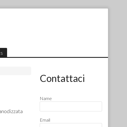
ts
Contattaci
Name
anodizzata
Email