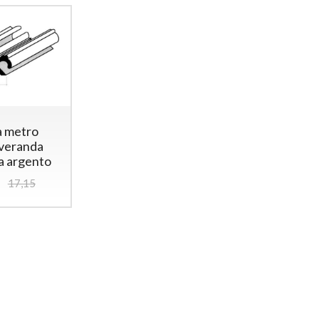
a metro
veranda
a argento
17,15