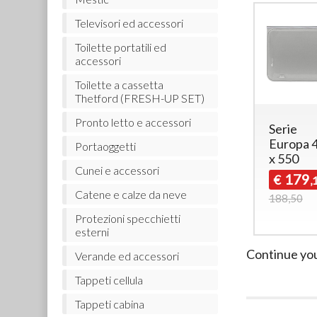
Televisori ed accessori
Toilette portatili ed
accessori
Toilette a cassetta
Thetford (FRESH-UP SET)
Pronto letto e accessori
Serie
Serie
Serie
Europa 350
Europa 400
Europa 
Portaoggetti
x 550
x 550
x 550
Cunei e accessori
151
181
179
€
€
€
,53
,00
,
Catene e calze da neve
159,50
190,50
188,50
Protezioni specchietti
esterni
Continue yo
Verande ed accessori
Tappeti cellula
Tappeti cabina