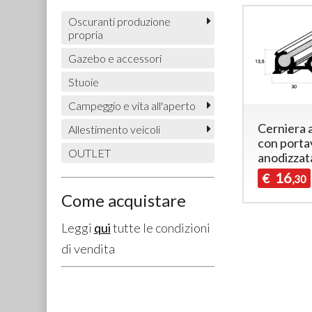
Oscuranti produzione
propria
Gazebo e accessori
Stuoie
Campeggio e vita all'aperto
Cerniera 
Allestimento veicoli
con porta
OUTLET
anodizzat
16
€
,30
Come acquistare
Leggi
qui
tutte le condizioni
di vendita