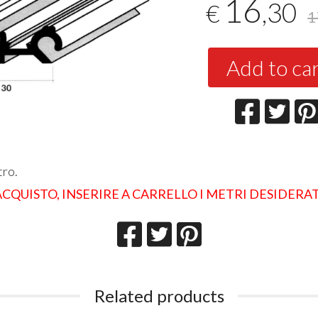
16
,30
€
1
Add to ca
tro.
 ACQUISTO, INSERIRE A CARRELLO I METRI DESIDERAT
Related products