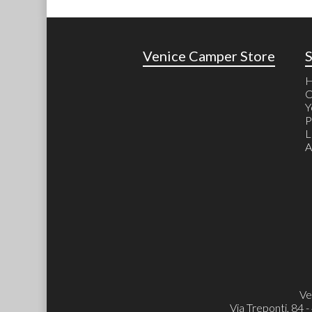
Venice Camper Store
C
Y
P
L
A
Ve
Via Treponti, 84 