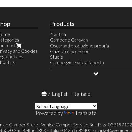
Shop
Products
Home
Nautica
ategories
Camper e Caravan
our cart
Linea Acqua
Oscuranti produzione propria
rivacy and Cookies
Riscaldamento
Gazebo e accessori
egal notices
Finestre e accessori
Stuoie
bout us
Serie Europa
Serbatoi e accessori
Campeggio e vita all'aperto
Serie Italia
Linea gas
Allestimento veicoli
Serie Polyplastic
Frigoriferi portatili e accessori
OUTLET
Serie Integrale (SEITZ)
Condizionatore portatile Mestic
Accessori finestre SEITZ
Televisori ed accessori
Accessori finestre
Toilette portatili ed accessori
/
English
-
Italiano
Toilette a cassetta Thetford (FRESH-UP
Pronto letto e accessori
Portaoggetti
Powered by
Translate
Cunei e accessori
Catene e calze da neve
Protezioni specchietti esterni
nice Camper Store - Venice Camper Service Srl - P.Iva 03819710
Verande ed accessori
- 45020 San Bellino (RO) - Italia - 04251682405 -
market@veniceca