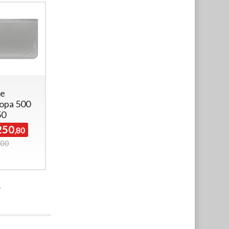
ie
Serie
Serie
opa 500
Europa 550
Europa 550
50
x 350
x 550
250
26
173
€
€
,80
,60
,40
,00
238,50
182,50
i