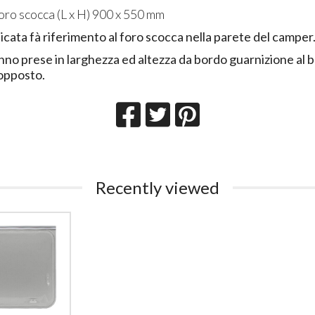
oro scocca (L x H) 900 x 550 mm
icata fà riferimento al foro scocca nella parete del camper
nno prese in larghezza ed altezza da bordo guarnizione al 
opposto.
Recently viewed