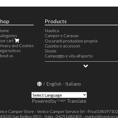
Shop
Products
Home
Nautica
ategories
Camper e Caravan
our cart
Linea Acqua
Oscuranti produzione propria
rivacy and Cookies
Riscaldamento
Gazebo e accessori
egal notices
Finestre e accessori
Stuoie
bout us
Serie Europa
Serbatoi e accessori
Campeggio e vita all'aperto
Serie Italia
Linea gas
Allestimento veicoli
Serie Polyplastic
Frigoriferi portatili e accessori
OUTLET
Serie Integrale (SEITZ)
Condizionatore portatile Mestic
Accessori finestre SEITZ
Televisori ed accessori
Accessori finestre
Toilette portatili ed accessori
/
English
-
Italiano
Toilette a cassetta Thetford (FRESH-UP
Pronto letto e accessori
Portaoggetti
Powered by
Translate
Cunei e accessori
Catene e calze da neve
Protezioni specchietti esterni
nice Camper Store - Venice Camper Service Srl - P.Iva 03819710
Verande ed accessori
- 45020 San Bellino (RO) - Italia - 04251682405 -
market@veniceca