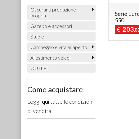
Oscuranti produzione
Serie Eur
propria
550
Gazebo e accessori
203
€
,0
Stuoie
Campeggio e vita all'aperto
Allestimento veicoli
OUTLET
Come acquistare
Leggi
qui
tutte le condizioni
di vendita