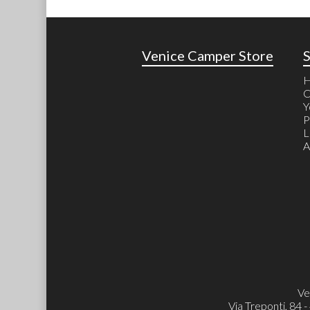
Venice Camper Store
C
Y
P
L
A
Ve
Via Treponti, 84 