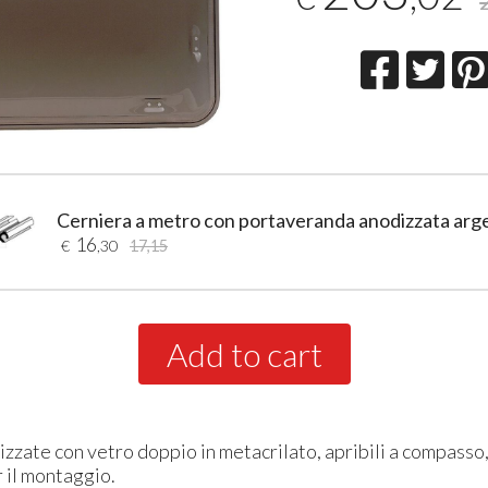
Cerniera a metro con portaveranda anodizzata arg
16
€
,30
17,15
Add to cart
izzate con vetro doppio in metacrilato, apribili a compasso
 il montaggio.