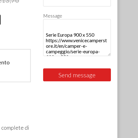
213,70
Message
ento
Send message
, complete di