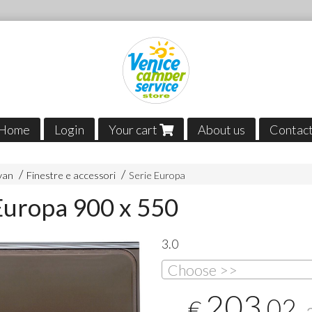
Home
Login
Your cart
About us
Contac
van
Finestre e accessori
Serie Europa
Europa 900 x 550
3.0
Choose >>
203
,02
€