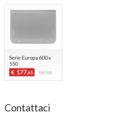
Serie Europa 600 x
550
177
€
,65
187,00
Contattaci