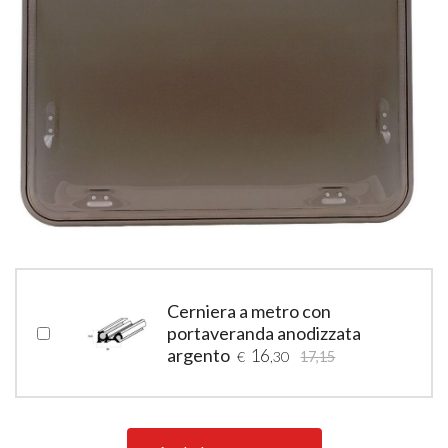
Cerniera a metro con
portaveranda anodizzata
argento
16
€
,30
17,15