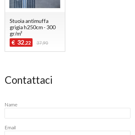
Stuoia antimuffa
grigia h250cm - 300
gr/m²
32
€
,22
37,90
Contattaci
Name
Email