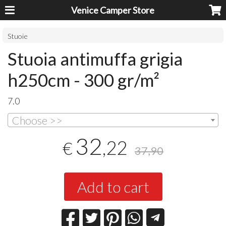
Venice Camper Store
Stuoie
Stuoia antimuffa grigia
h250cm - 300 gr/m²
7.0
Choose >>
32
,22
€
37,90
Add to cart