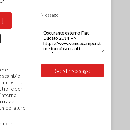
Message
rt
ere.
Send message
o scambio
ature al di
tibile per il
 interno
 i raggi
 temperature
gliore