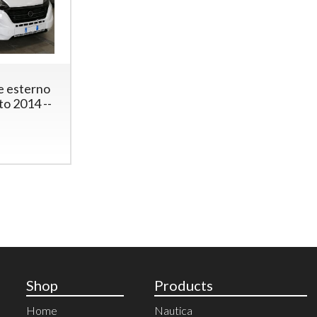
e esterno
to 2014 --
Shop
Products
Home
Nautica