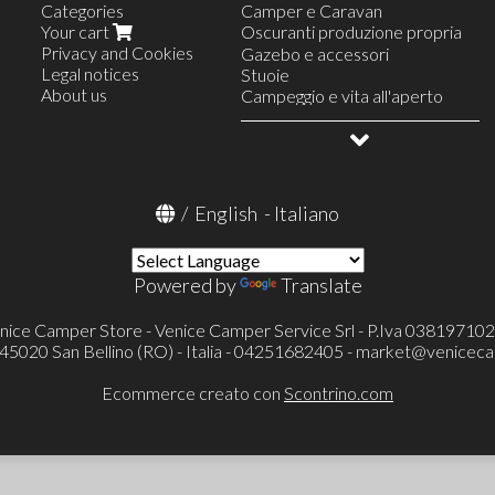
Categories
Camper e Caravan
Your cart
Oscuranti produzione propria
Privacy and Cookies
Oscuranti con tessuto Standard
Gazebo e accessori
Legal notices
Oscuranti con tessuto Premium
Stuoie
About us
Ford
Campeggio e vita all'aperto
Fiat
Allestimento veicoli
Mercedes
OUTLET
Iveco
Renault
/
English
-
Italiano
Powered by
Translate
nice Camper Store - Venice Camper Service Srl - P.Iva 03819710
- 45020 San Bellino (RO) - Italia - 04251682405 -
market@veniceca
Ecommerce creato con
Scontrino.com