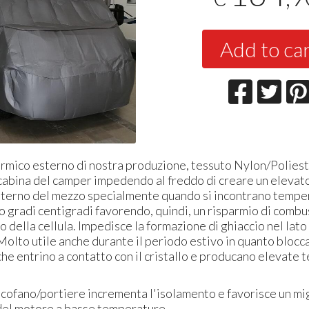
Add to ca
rmico esterno di nostra produzione, tessuto Nylon/Poliest
cabina del camper impedendo al freddo di creare un elevat
interno del mezzo specialmente quando si incontrano temper
o gradi centigradi favorendo, quindi, un risparmio di combus
 della cellula. Impedisce la formazione di ghiaccio nel lato
. Molto utile anche durante il periodo estivo in quanto blocca
che entrino a contatto con il cristallo e producano elevate
 cofano/portiere incrementa l'isolamento e favorisce un mi
el motore a basse temperature