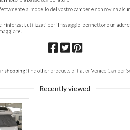
rfettamente al modello del vostro camper e non rovina alcun
ici rinforzati, utilizzati per il fissaggio, permettono un'ader
 maggiore.
ur shopping!
find other products of
fiat
or
Venice Camper S
Recently viewed