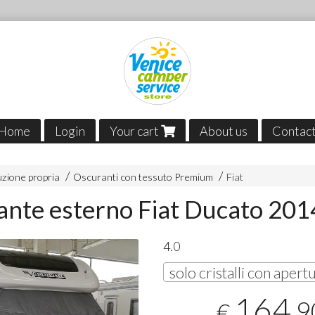
Home
Login
Your cart
About us
Contac
zione propria
Oscuranti con tessuto Premium
Fiat
nte esterno Fiat Ducato 201
4.0
164
,9
€