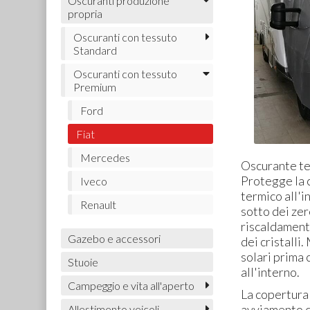
Oscuranti produzione
propria
Oscuranti con tessuto
Standard
Oscuranti con tessuto
Premium
Ford
Fiat
Mercedes
Oscurante te
Protegge la 
Iveco
termico all'
Renault
sotto dei zer
riscaldamento
Gazebo e accessori
dei cristalli
solari prima 
Stuoie
all'interno.
Campeggio e vita all'aperto
La copertura
avviamento d
Allestimento veicoli