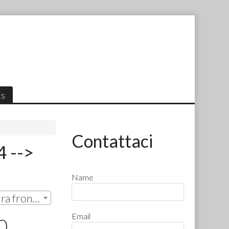
ts
Contattaci
4 -->
Name
solo cristalli con apertura frontale | € 164,90
Email
0