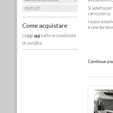
Si adatta pe
OUTLET
carrozzeria.
I nuovi elast
Come acquistare
e una durata
Leggi
qui
tutte le condizioni
di vendita
Continue yo