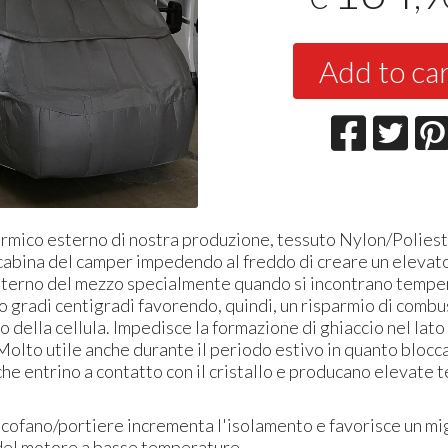
Add to ca
rmico esterno di nostra produzione, tessuto Nylon/Poliest
cabina del camper impedendo al freddo di creare un elevat
interno del mezzo specialmente quando si incontrano temper
o gradi centigradi favorendo, quindi, un risparmio di combus
 della cellula. Impedisce la formazione di ghiaccio nel lato
. Molto utile anche durante il periodo estivo in quanto blocca
che entrino a contatto con il cristallo e producano elevate
 cofano/portiere incrementa l'isolamento e favorisce un mi
el motore a basse temperature