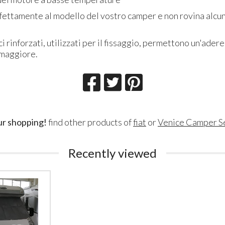
rfettamente al modello del vostro camper e non rovina alcun
ici rinforzati, utilizzati per il fissaggio, permettono un'ader
 maggiore.
ur shopping!
find other products of
fiat
or
Venice Camper S
Recently viewed