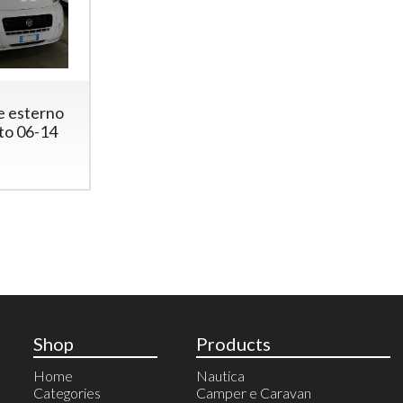
e esterno
to 06-14
Shop
Products
Home
Nautica
Categories
Camper e Caravan