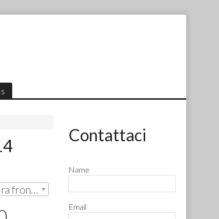
ts
Contattaci
14
Name
solo cristalli con apertura frontale | € 164,90
Email
0