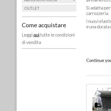
Si adatta pe
OUTLET
carrozzeria.
I nuovi elast
Come acquistare
e una durata
Leggi
qui
tutte le condizioni
di vendita
Continue yo