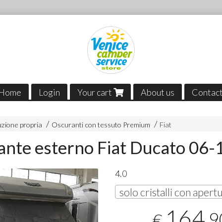
Home
Login
Your cart
About us
Contac
zione propria
Oscuranti con tessuto Premium
Fiat
nte esterno Fiat Ducato 06-
4.0
164
,9
€