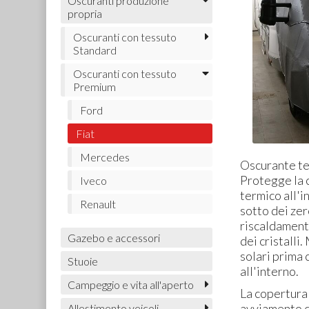
Oscuranti produzione
propria
Oscuranti con tessuto
Standard
Oscuranti con tessuto
Premium
Ford
Fiat
Mercedes
Oscurante te
Protegge la 
Iveco
termico all'
Renault
sotto dei zer
riscaldamento
Gazebo e accessori
dei cristalli
solari prima 
Stuoie
all'interno.
Campeggio e vita all'aperto
La copertura
avviamento d
Allestimento veicoli