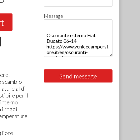
Message
rt
ere.
Send message
o scambio
ature al di
tibile per il
 interno
 i raggi
 temperature
gliore