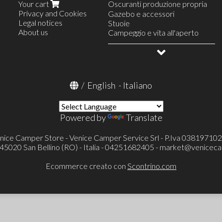
Your cart
Oscuranti produzione propria
Privacy and Cookies
Oscuranti con tessuto Standard
Gazebo e accessori
Legal notices
Oscuranti con tessuto Premium
Stuoie
About us
Ford
Campeggio e vita all'aperto
Fiat
Allestimento veicoli
Mercedes
OUTLET
Iveco
Renault
/
English
-
Italiano
Powered by
Translate
nice Camper Store - Venice Camper Service Srl - P.Iva 03819710
- 45020 San Bellino (RO) - Italia - 04251682405 -
market@veniceca
Ecommerce creato con
Scontrino.com