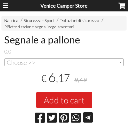
Venice Camper Store
Nautica
Sicurezza - Sport
Dotazioni di sicurezza
Riflettori radar e segnali regolamentari
Segnale a pallone
0.0
Choose >>
6
,17
€
9,49
Add to cart