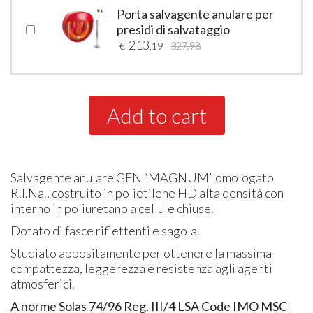
Porta salvagente anulare per
presidi di salvataggio
213
€
,19
327,98
Add to cart
Salvagente anulare GFN “MAGNUM” omologato
R.I.Na., costruito in polietilene HD alta densità con
interno in poliuretano a cellule chiuse.
Dotato di fasce riflettenti e sagola.
Studiato appositamente per ottenere la massima
compattezza, leggerezza e resistenza agli agenti
atmosferici.
A norme Solas 74/96 Reg. III/4 LSA Code IMO MSC