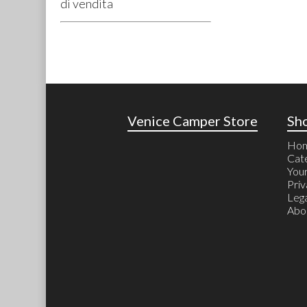
di vendita
Venice Camper Store
Sh
Ho
Cat
Your
Priv
Lega
Abo