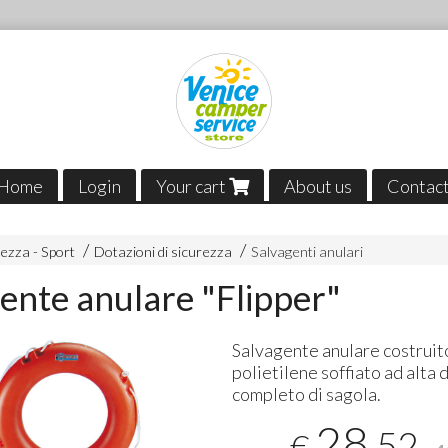
Home
Login
Your cart
About us
Contac
ezza - Sport
Dotazioni di sicurezza
Salvagenti anulari
ente anulare "Flipper"
Salvagente anulare costruit
polietilene soffiato ad alta 
completo di sagola.
28
,52
€