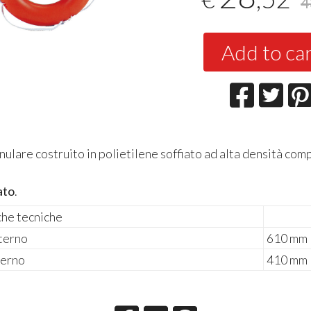
4
Add to ca
ulare costruito in polietilene soffiato ad alta densità com
ato
.
che tecniche
terno
610 mm
terno
410 mm