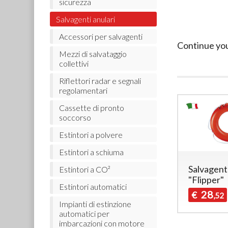
sicurezza
Salvagenti anulari
Accessori per salvagenti
Continue yo
Mezzi di salvataggio
collettivi
Riflettori radar e segnali
regolamentari
Cassette di pronto
soccorso
Estintori a polvere
Estintori a schiuma
Salvagent
Estintori a CO²
"Flipper"
Estintori automatici
28
€
,52
Impianti di estinzione
automatici per
imbarcazioni con motore