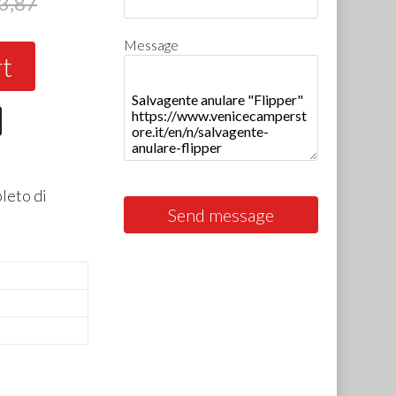
3,87
Message
rt
pleto di
Send message