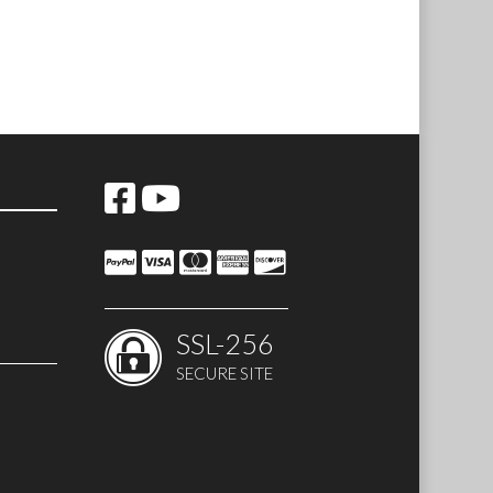
SSL-256
SECURE SITE
te MED
gio