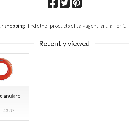
ur shopping!
find other products of
salvagenti anulari
or
G
Recently viewed
e anulare
43,87