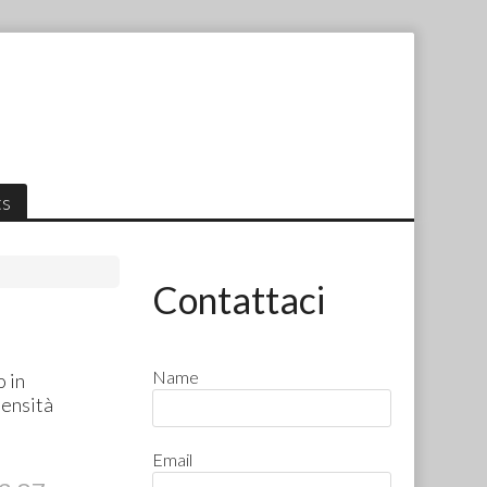
ts
Contattaci
Name
o in
densità
Email