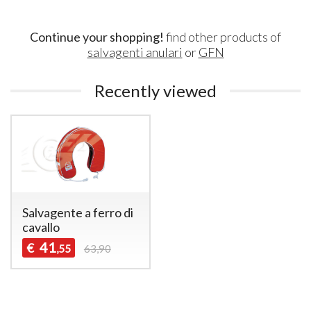
Continue your shopping!
find other products of
salvagenti anulari
or
GFN
Recently viewed
Salvagente a ferro di
cavallo
41
€
,55
63,90