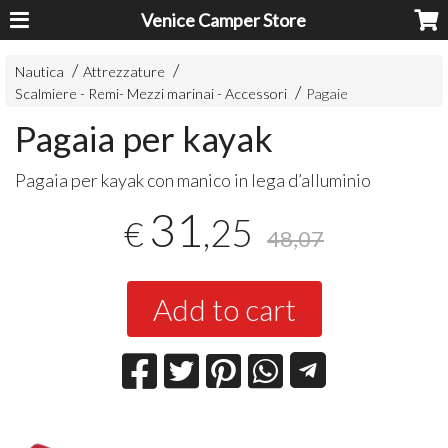
Venice Camper Store
Nautica
Attrezzature
Scalmiere - Remi- Mezzi marinai - Accessori
Pagaie
Pagaia per kayak
Pagaia per kayak con manico in lega d’alluminio
31
,25
€
48,07
Add to cart