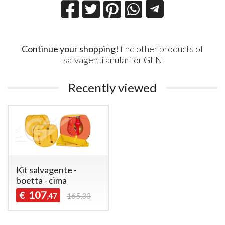
Continue your shopping!
find other products of
salvagenti anulari
or
GFN
Recently viewed
Kit salvagente -
boetta - cima
107
€
,47
165,33